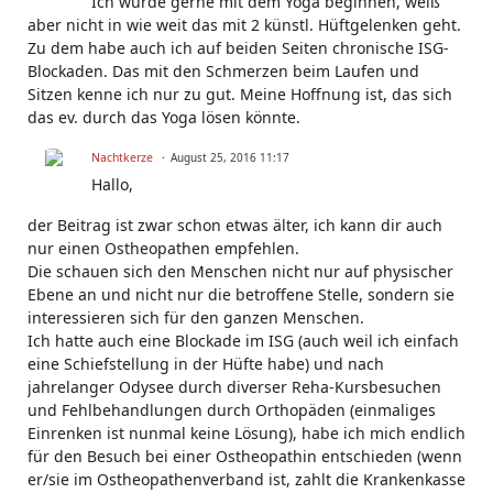
Ich würde gerne mit dem Yoga beginnen, weiß
aber nicht in wie weit das mit 2 künstl. Hüftgelenken geht.
Zu dem habe auch ich auf beiden Seiten chronische ISG-
Blockaden. Das mit den Schmerzen beim Laufen und
Sitzen kenne ich nur zu gut. Meine Hoffnung ist, das sich
das ev. durch das Yoga lösen könnte.
Nachtkerze
August 25, 2016 11:17
Hallo,
der Beitrag ist zwar schon etwas älter, ich kann dir auch
nur einen Ostheopathen empfehlen.
Die schauen sich den Menschen nicht nur auf physischer
Ebene an und nicht nur die betroffene Stelle, sondern sie
interessieren sich für den ganzen Menschen.
Ich hatte auch eine Blockade im ISG (auch weil ich einfach
eine Schiefstellung in der Hüfte habe) und nach
jahrelanger Odysee durch diverser Reha-Kursbesuchen
und Fehlbehandlungen durch Orthopäden (einmaliges
Einrenken ist nunmal keine Lösung), habe ich mich endlich
für den Besuch bei einer Ostheopathin entschieden (wenn
er/sie im Ostheopathenverband ist, zahlt die Krankenkasse