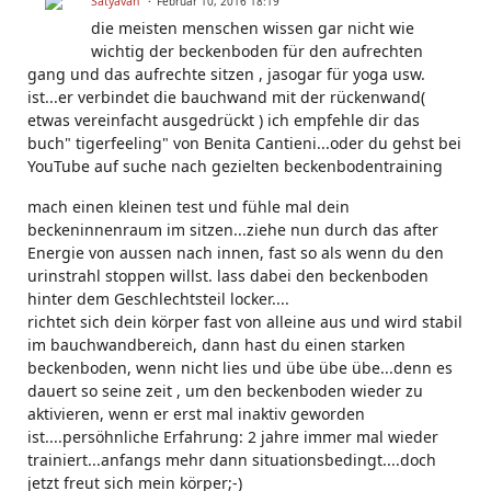
Satyavan
Februar 10, 2016 18:19
die meisten menschen wissen gar nicht wie
wichtig der beckenboden für den aufrechten
gang und das aufrechte sitzen , jasogar für yoga usw.
ist...er verbindet die bauchwand mit der rückenwand(
etwas vereinfacht ausgedrückt ) ich empfehle dir das
buch" tigerfeeling" von Benita Cantieni...oder du gehst bei
YouTube auf suche nach gezielten beckenbodentraining
mach einen kleinen test und fühle mal dein
beckeninnenraum im sitzen...ziehe nun durch das after
Energie von aussen nach innen, fast so als wenn du den
urinstrahl stoppen willst. lass dabei den beckenboden
hinter dem Geschlechtsteil locker....
richtet sich dein körper fast von alleine aus und wird stabil
im bauchwandbereich, dann hast du einen starken
beckenboden, wenn nicht lies und übe übe übe...denn es
dauert so seine zeit , um den beckenboden wieder zu
aktivieren, wenn er erst mal inaktiv geworden
ist....persöhnliche Erfahrung: 2 jahre immer mal wieder
trainiert...anfangs mehr dann situationsbedingt....doch
jetzt freut sich mein körper;-)