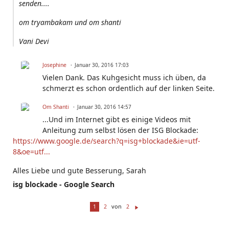
senden....
om tryambakam und om shanti
Vani Devi
Josephine
Januar 30, 2016 17:03
Vielen Dank. Das Kuhgesicht muss ich üben, da
schmerzt es schon ordentlich auf der linken Seite.
Om Shanti
Januar 30, 2016 14:57
...Und im Internet gibt es einige Videos mit
Anleitung zum selbst lösen der ISG Blockade:
https://www.google.de/search?q=isg+blockade&ie=utf-
8&oe=utf...
Alles Liebe und gute Besserung, Sarah
isg blockade - Google Search
von
1
2
2
W
ei