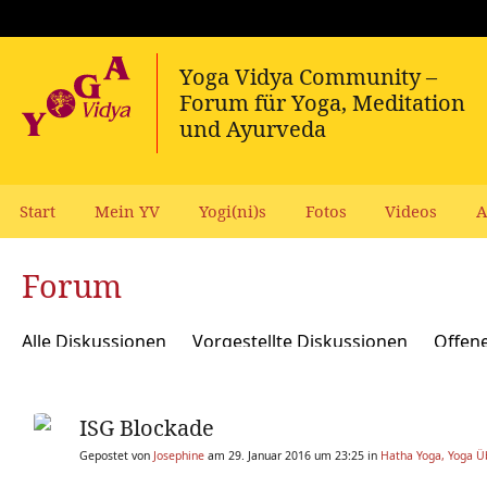
Start
Mein YV
Yogi(ni)s
Fotos
Videos
A
Forum
Alle Diskussionen
Vorgestellte Diskussionen
Offen
Meditation und Spiritualität
Sanskrit und Mantras
ISG Blockade
Yoga Psychologie und Psychologische Yogatherapie
A
Gepostet von
Josephine
am 29. Januar 2016 um 23:25 in
Hatha Yoga, Yoga Ü
Ökologie, polit Engagement, soziale Verantwortung
Y