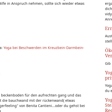
erg
ilfe in Anspruch nehmen, sollte sich wieder etwas
dich
vidy
Anr
Ern
Aust
stel
a:
Yoga bei Beschwerden im Kreuzbein-Darmbein-
Öko
Ve
Gib 
Yog
k
pri
Yoga
du 
er beckenboden für den aufrechten gang und das
Yog
ndet die bauchwand mit der rückenwand( etwas
Ste
gerfeeling" von Benita Cantieni...oder du gehst bei
Rec
g