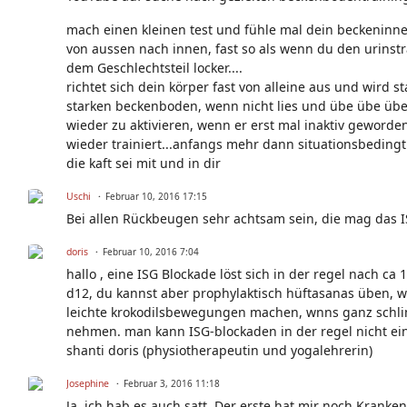
mach einen kleinen test und fühle mal dein beckeninne
von aussen nach innen, fast so als wenn du den urinstr
dem Geschlechtsteil locker....
richtet sich dein körper fast von alleine aus und wird
starken beckenboden, wenn nicht lies und übe übe übe
wieder zu aktivieren, wenn er erst mal inaktiv geworden
wieder trainiert...anfangs mehr dann situationsbedingt..
die kaft sei mit und in dir
Uschi
Februar 10, 2016 17:15
Bei allen Rückbeugen sehr achtsam sein, die mag das IS
doris
Februar 10, 2016 7:04
hallo , eine ISG Blockade löst sich in der regel nach ca
d12, du kannst aber prophylaktisch hüftasanas üben, w
leichte krokodilsbewegungen machen, wnns ganz schlim
nehmen. man kann ISG-blockaden in der regel nicht ein
shanti doris (physiotherapeutin und yogalehrerin)
Josephine
Februar 3, 2016 11:18
Ja, ich hab es auch satt. Der erste hat mir noch Krank