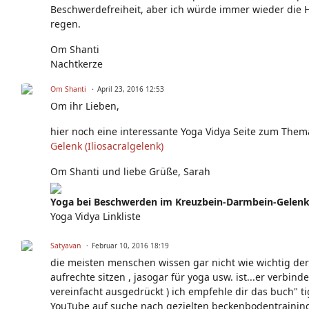
Beschwerdefreiheit, aber ich würde immer wieder die H
regen.
Om Shanti
Nachtkerze
Om Shanti
April 23, 2016 12:53
Om ihr Lieben,
hier noch eine interessante Yoga Vidya Seite zum Them
Gelenk (Iliosacralgelenk)
Om Shanti und liebe Grüße, Sarah
Yoga bei Beschwerden im Kreuzbein-Darmbein-Gelen
Yoga Vidya Linkliste
Satyavan
Februar 10, 2016 18:19
die meisten menschen wissen gar nicht wie wichtig d
aufrechte sitzen , jasogar für yoga usw. ist...er verbi
vereinfacht ausgedrückt ) ich empfehle dir das buch" ti
YouTube auf suche nach gezielten beckenbodentrainin