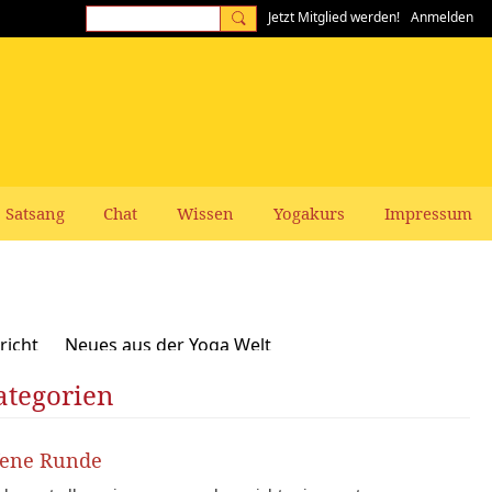
Jetzt Mitglied werden!
Anmelden
Satsang
Chat
Wissen
Yogakurs
Impressum
richt
Neues aus der Yoga Welt
ategorien
Frauen-Themen
Kundalini und Chakras
zepte, Vegan, Vegetarisch
fene Runde
rer gesucht: Stellenangebote Stellengesuche