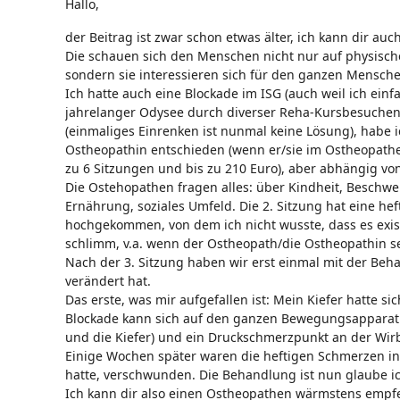
Hallo,
der Beitrag ist zwar schon etwas älter, ich kann dir a
Die schauen sich den Menschen nicht nur auf physische
sondern sie interessieren sich für den ganzen Mensche
Ich hatte auch eine Blockade im ISG (auch weil ich einf
jahrelanger Odysee durch diverser Reha-Kursbesuch
(einmaliges Einrenken ist nunmal keine Lösung), habe i
Ostheopathin entschieden (wenn er/sie im Ostheopathen
zu 6 Sitzungen und bis zu 210 Euro), aber abhängig von
Die Ostehopathen fragen alles: über Kindheit, Beschwer
Ernährung, soziales Umfeld. Die 2. Sitzung hat eine heft
hochgekommen, von dem ich nicht wusste, dass es existie
schlimm, v.a. wenn der Ostheopath/die Ostheopathin se
Nach der 3. Sitzung haben wir erst einmal mit der Beh
verändert hat.
Das erste, was mir aufgefallen ist: Mein Kiefer hatte s
Blockade kann sich auf den ganzen Bewegungsapparat 
und die Kiefer) und ein Druckschmerzpunkt an der Wirbe
Einige Wochen später waren die heftigen Schmerzen in
hatte, verschwunden. Die Behandlung ist nun glaube ich
Ich kann dir also einen Ostheopathen wärmstens empfeh