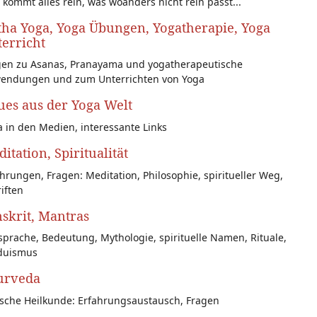
 kommt alles rein, was woanders nicht rein passt...
ha Yoga, Yoga Übungen, Yogatherapie, Yoga
erricht
gen zu Asanas, Pranayama und yogatherapeutische
endungen und zum Unterrichten von Yoga
es aus der Yoga Welt
 in den Medien, interessante Links
itation, Spiritualität
hrungen, Fragen: Meditation, Philosophie, spiritueller Weg,
iften
skrit, Mantras
prache, Bedeutung, Mythologie, spirituelle Namen, Rituale,
duismus
urveda
ische Heilkunde: Erfahrungsaustausch, Fragen