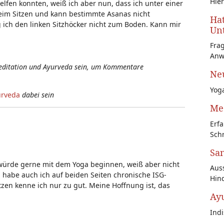
Hier
elfen konnten, weiß ich aber nun, dass ich unter einer
eim Sitzen und kann bestimmte Asanas nicht
Hat
 ich den linken Sitzhöcker nicht zum Boden. Kann mir
Unt
Fra
Anw
Meditation und Ayurveda sein, um Kommentare
Neu
Yoga
urveda
dabei sein
Med
Erfa
Schr
San
ürde gerne mit dem Yoga beginnen, weiß aber nicht
Auss
m habe auch ich auf beiden Seiten chronische ISG-
Hin
zen kenne ich nur zu gut. Meine Hoffnung ist, das
Ay
Ind