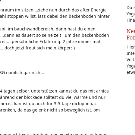
Du s
nraum im sitzen...ziehe nun durch das after Energie
Yoga
ahl stoppen willst. lass dabei den beckenboden hinter
Fina
 stabil im bauchwandbereich, dann hast du einen
Neu
...denn es dauert so seine zeit , um den beckenboden
Fo
 ist....persöhnliche Erfahrung: 2 jahre immer mal
Hier
..doch jetzt freut sich mein körper;-)
Inte
Ver
Yoga
etw
G nämlich gar nicht...
 14 tagen selber, unterstützen kannst du das mit arnica
ährend der blockade solltest du viel wärme und nur
m ist kannst du auch für 3-5-tage diclophenac
renken, da das gelenk nicht so beweglich ist. om
engymnastik verschrieben, der zweite meinte, er könne