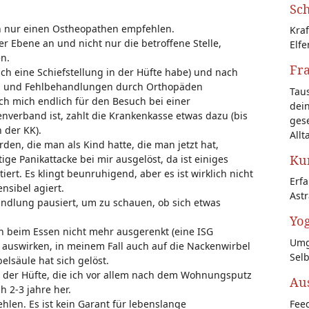
Sch
uch nur einen Ostheopathen empfehlen.
Kraf
r Ebene an und nicht nur die betroffene Stelle,
Elfe
n.
Fr
ach eine Schiefstellung in der Hüfte habe) und nach
en und Fehlbehandlungen durch Orthopäden
Tau
ch mich endlich für den Besuch bei einer
dein
verband ist, zahlt die Krankenkasse etwas dazu (bis
gese
 der KK).
Allt
den, die man als Kind hatte, die man jetzt hat,
Kun
ige Panikattacke bei mir ausgelöst, da ist einiges
rt. Es klingt beunruhigend, aber es ist wirklich nicht
Erf
nsibel agiert.
Astr
andlung pausiert, um zu schauen, ob sich etwas
Yog
ich beim Essen nicht mehr ausgerenkt (eine ISG
Umg
auswirken, in meinem Fall auch auf die Nackenwirbel
Sel
lsäule hat sich gelöst.
 der Hüfte, die ich vor allem nach dem Wohnungsputz
Au
 2-3 jahre her.
Feed
len. Es ist kein Garant für lebenslange