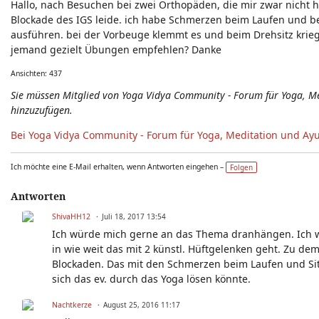
Hallo, nach Besuchen bei zwei Orthopäden, die mir zwar nicht h
Neuigkeiten - Feedback - Anregungen zum Yoga-Forum
Blockade des IGS leide. ich habe Schmerzen beim Laufen und b
ausführen. bei der Vorbeuge klemmt es und beim Drehsitz krieg
jemand gezielt Übungen empfehlen? Danke
Ansichten: 437
Sie müssen Mitglied von Yoga Vidya Community - Forum für Yoga, 
hinzuzufügen.
Bei Yoga Vidya Community - Forum für Yoga, Meditation und Ay
Ich möchte eine E-Mail erhalten, wenn Antworten eingehen –
Folgen
Antworten
ShivaHH12
Juli 18, 2017 13:54
Ich würde mich gerne an das Thema dranhängen. Ich w
in wie weit das mit 2 künstl. Hüftgelenken geht. Zu de
Blockaden. Das mit den Schmerzen beim Laufen und Sit
sich das ev. durch das Yoga lösen könnte.
Nachtkerze
August 25, 2016 11:17