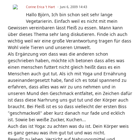
Corine Erica 't Hart
Juni 6, 2009 14:43
Hallo Björn, Ich bin schon seit sehr lange
Vegetarierin. Einfach weil es nicht mit mein
Gewissen vereinbaren lässt Fleiß zu essen. Mann kann
über dieses Thema sehr lang diskutieren. Finde ich auch
wichtig weil wir eine große Verantwortung tragen für dass
Wohl viele Tieren und unseren Umwelt.
Als Ergänzung von dass was die anderen schon
geschrieben haben, möchte ich betonen dass alles was
einen menschen futtert nicht gleich heißt dass es ein
Menschen auch gut tut. Als ich mit Yoga und Ernährung
auseinandergesetzt habe, fand ich es total spannend zu
erfahren, dass alles was wir zu uns nehmen und in
unseren Mund den Geschmack entfaltet, ein Zeichen dafür
ist dass diese Narhrung uns gut tut und der Körper auch
braucht. Bei Fleiß ist es so dass vielleicht der ersten Biss
"geschmackvoll" aber kurz danach nur fade und ecklich
ist. Sowie bei weiße Zucker, Kuchen...
Auch das ist Yoga: zu achten was du ist. Dein Körper weis
es ganz genau was ihm gut tut und was nicht.
Bewußt zu leben, Verzicht auf Nahrungsmittel und