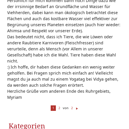
Persönlich für mich kommen dann noch Dinge dazu wie
der irrsinnige Bedarf an Grundfläche und Wasser für
Viehherden, dabei kann man ökologisch betrachtet diese
Flächen und auch das kostbare Wasser viel effektiver zur
Begrünung unseres Planeten einsetzen (auch hier wieder:
Ahimsa und Respekt vor unserer Erde).
Das bedeutet nicht, dass ich Tiere, die wie Löwen oder
andere Raubtiere Karnivoren (Fleischfresser) sind
verurteile, denn als Mensch (vor Allem in unserer
Gesellschaft) habe ich die Wahl. Tiere haben diese Wahl
nicht.
:) Ich hoffe, dir haben diese Gedanken ein wenig weiter
geholfen. Bei Fragen sprich mich einfach an! Vielleicht
magst du ja auch mal zu einem Yogatag bei Vidya gehen,
da werden auch solche Fragen erörtert.
Herzliche Grüße vom anderen Ende des Ruhrgebiets,
Myriam
von
1
2
2
W
ei
te
Kategorien
r