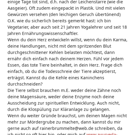
einige Tage tot sind, d.h. nach der Leichenstarre (wie die
Aasgeier). Oft zudem eingepackt in Plastik. Und mit vielen
Gewürzen versehen (den leichigen Geruch übertönend)
O.K. wie du sicherlich bereits gemerkt hast: ich bin
Vegetarier, aber auch seit 21 Jahren Yogalehrer und seit 18
Jahren Ernährungswissenschaftler.
Wenn du dein Herz entwickeln willst, wenn du dein Karma,
deine Handlungen, nicht mit dem spritzenden Blut
durchgeschnittener Kehlen belasten möchtest, dann
ernähr dich einfach nach deinem Herzen. Fühl vor jedem
Essen, das tote Tiere beinhaltet, in dein Herz. Frage dich
einfach, ob du die Todesschreie der Tiere akzeptierst,
erträgst. Kannst du die Kehle eines Kaninchens
durchschneiden?
Die Tiere selbst brauchen m.E. weder deine Zähne noch
deine Magensäure, weder deine Enzyme noch deine
Ausscheidung zur spirituellen Entwicklung. Auch nicht,
durch die Klospülung zur Kläranlage zu gelangen.
Wenn du weiter Gründe brauchst, um deinen Magen nicht
mehr zur Mördergrube zu machen, dann kannst du mir
gerne auch auf rainerbrummelte@web.de schreiben, da
ich nicht so oft hier bin, oder mich auf
www.ayurveda-