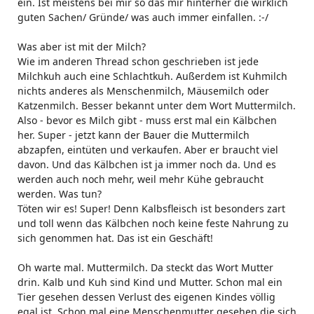
ein. Ist meistens bei mir so das mir hinterher die wirklich
guten Sachen/ Gründe/ was auch immer einfallen. :-/
Was aber ist mit der Milch?
Wie im anderen Thread schon geschrieben ist jede
Milchkuh auch eine Schlachtkuh. Außerdem ist Kuhmilch
nichts anderes als Menschenmilch, Mäusemilch oder
Katzenmilch. Besser bekannt unter dem Wort Muttermilch.
Also - bevor es Milch gibt - muss erst mal ein Kälbchen
her. Super - jetzt kann der Bauer die Muttermilch
abzapfen, eintüten und verkaufen. Aber er braucht viel
davon. Und das Kälbchen ist ja immer noch da. Und es
werden auch noch mehr, weil mehr Kühe gebraucht
werden. Was tun?
Töten wir es! Super! Denn Kalbsfleisch ist besonders zart
und toll wenn das Kälbchen noch keine feste Nahrung zu
sich genommen hat. Das ist ein Geschäft!
Oh warte mal. Muttermilch. Da steckt das Wort Mutter
drin. Kalb und Kuh sind Kind und Mutter. Schon mal ein
Tier gesehen dessen Verlust des eigenen Kindes völlig
egal ist. Schon mal eine Menschenmutter gesehen die sich