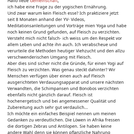
Hallo liebe
Gemeinschaft
,
ich habe eine Frage zu der yogischen Ernährung.
Und zwar warum kein Fleisch esse? Ich praktiziere jetzt
seit 8 Monaten anhand der YV- Videos,
Meditationsanleitungen und Vorträge mien Yoga und habe
noch keinen Grund gefunden, auf Fleisch zu verzichten.
Versteht mich nicht falsch- ich weiss um den Respekt vor
allem Leben und achte ihn auch. Ich verabscheue und
verurteile die Methoden heutiger Viehzucht und den allzu
verschwenderischen Umgang mit Fleisch.
Aber dies sind sicher nicht die Gründe, für einen Yogi auf
Fleisch zu verzichten. Was genau steckt dahinter? Wir
Menschen verfügen über einen auch auf Fleisch
ausgerichteten Verdauungsapparat und unsere nächsten
Verwandten, die Schimpansen und Bonobos verzichten
ebenfalls nicht gänzlich darauf. Fleisch ist
hochenergetisch und bei angemessener Qualität und
Zubereitung auch sehr gut verdaulich...
Ich möchte ein einfaches Beispiel nennen um meinen
Gedanken zu verdeutlichen. Die Löwen in Afrika fressen
die dortigen Zebras und Antilopen. Sie haben keine
andere Wahl denn sie können pflanzliche Nahrung