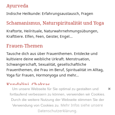
Ayurveda
Indische Heilkunde: Erfahrungsaustausch, Fragen
Schamanismus, Naturspiritualität und Yoga
Kraftorte, Heilrituale, Naturwahrnehmungsübungen,
Krafttiere. Elfen, Feen, Geister, Engel...
Frauen-Themen
Tausche dich aus über Frauenthemen. Entdecke und
kultiviere deine weibliche Urkraft. Menstruation,
Schwangerschaft, Sexualität, gesellschaftliche
Frauenthemen, die Frau im Beruf, Spiritualität im Alltag,
Yoga für Frauen, Hormonyoga und mehr...
Kundalini, Chakras
Um unsere Webseite für Sie optimal zu gestalten und
✖
Erfahrungen und Fragen zu Prana, Energie-, und
fortlaufend verbessern zu können, verwenden wir Cookies.
Astralerfahrungen...
Durch die weitere Nutzung der Webseite stimmen Sie der
Mehr Infos siehe unsere
Verwendung von Cookies zu.
Yoga Psychologie und Psychologische
Datenschutzerklärung.
Yogatherapie