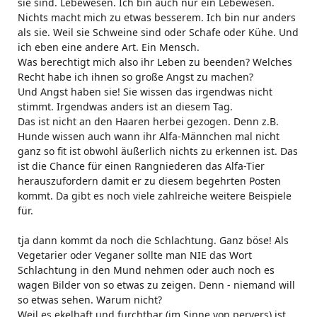
sie sind. Lebewesen. Ich bin auch nur ein Lebewesen.
Nichts macht mich zu etwas besserem. Ich bin nur anders
als sie. Weil sie Schweine sind oder Schafe oder Kühe. Und
ich eben eine andere Art. Ein Mensch.
Was berechtigt mich also ihr Leben zu beenden? Welches
Recht habe ich ihnen so große Angst zu machen?
Und Angst haben sie! Sie wissen das irgendwas nicht
stimmt. Irgendwas anders ist an diesem Tag.
Das ist nicht an den Haaren herbei gezogen. Denn z.B.
Hunde wissen auch wann ihr Alfa-Männchen mal nicht
ganz so fit ist obwohl äußerlich nichts zu erkennen ist. Das
ist die Chance für einen Rangniederen das Alfa-Tier
herauszufordern damit er zu diesem begehrten Posten
kommt. Da gibt es noch viele zahlreiche weitere Beispiele
für.
tja dann kommt da noch die Schlachtung. Ganz böse! Als
Vegetarier oder Veganer sollte man NIE das Wort
Schlachtung in den Mund nehmen oder auch noch es
wagen Bilder von so etwas zu zeigen. Denn - niemand will
so etwas sehen. Warum nicht?
Weil es ekelhaft und furchtbar (im Sinne von pervers) ist.