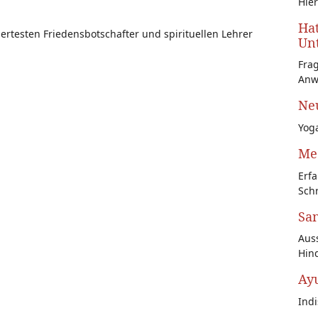
Hier
Hat
ertesten Friedensbotschafter und spirituellen Lehrer
Unt
Fra
Anw
Neu
Yoga
Med
Erfa
Schr
San
Auss
Hin
Ay
Ind