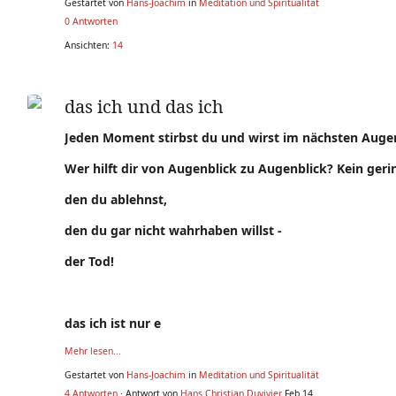
Gestartet von
Hans-Joachim
in
Meditation und Spiritualität
0 Antworten
Ansichten:
14
das ich und das ich
Jeden Moment stirbst du und wirst im nächsten Auge
Wer hilft dir von Augenblick zu Augenblick? Kein geri
den du ablehnst,
den du gar nicht wahrhaben willst -
der Tod!
das ich ist nur e
Mehr lesen...
Gestartet von
Hans-Joachim
in
Meditation und Spiritualität
4 Antworten
· Antwort von
Hans Christian Duvivier
Feb 14