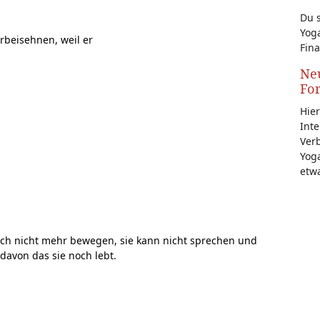
Du s
Yoga
rbeisehnen, weil er
Fina
Neu
Fo
Hier
Inte
Ver
Yoga
etw
 sich nicht mehr bewegen, sie kann nicht sprechen und
avon das sie noch lebt.