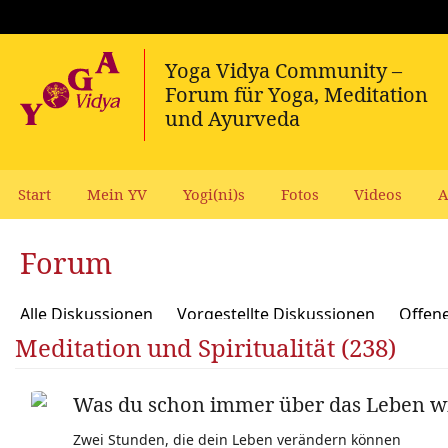
Start
Mein YV
Yogi(ni)s
Fotos
Videos
A
Forum
Alle Diskussionen
Vorgestellte Diskussionen
Offen
Meditation und Spiritualität (238)
Meditation und Spiritualität
Sanskrit und Mantras
Yoga Psychologie und Psychologische Yogatherapie
A
Was du schon immer über das Leben wi
Ökologie, polit Engagement, soziale Verantwortung
Y
Zwei Stunden, die dein Leben verändern können