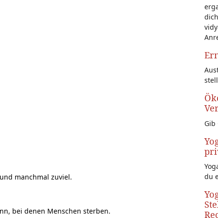
erg
dich
vidy
Anr
Ern
Aust
stel
Öko
Ve
Gib 
Yog
pri
Yoga
du 
 und manchmal zuviel.
Yog
Ste
nn, bei denen Menschen sterben.
Rec