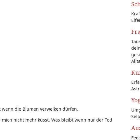
Sch
Kraf
Elfe
Fr
Tau
dein
gese
Allt
Kun
Erf
Astr
Yog
 wenn die Blumen verwelken dürfen.
Umg
Sel
 mich nicht mehr küsst. Was bleibt wenn nur der Tod
Au
Feed