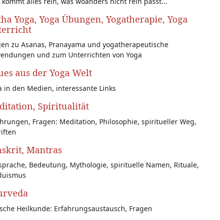
 kommt alles rein, was woanders nicht rein passt...
ha Yoga, Yoga Übungen, Yogatherapie, Yoga
erricht
gen zu Asanas, Pranayama und yogatherapeutische
endungen und zum Unterrichten von Yoga
es aus der Yoga Welt
 in den Medien, interessante Links
itation, Spiritualität
hrungen, Fragen: Meditation, Philosophie, spiritueller Weg,
iften
skrit, Mantras
prache, Bedeutung, Mythologie, spirituelle Namen, Rituale,
duismus
urveda
ische Heilkunde: Erfahrungsaustausch, Fragen