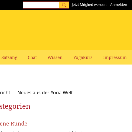
Jetzt Mitglied werden!
Anmelden
Satsang
Chat
Wissen
Yogakurs
Impressum
richt
Neues aus der Yoga Welt
ategorien
Frauen-Themen
Kundalini und Chakras
zepte, Vegan, Vegetarisch
fene Runde
rer gesucht: Stellenangebote Stellengesuche