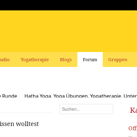
udio
Yogatherapie
Blogs
Forum
Gruppen
e Runde
Hatha Yoga, Yoga Übungen, Yogatherapie, Unter
Ayurveda
Schamanismus, Naturspiritualität und Yoga
K
usbildungen und Seminare bei Yoga Vidya
Ernährung, Re
ssen wolltest
Of
oga Bücher, CDs, DVDs und Co - privater Verkauf
Yogaleh