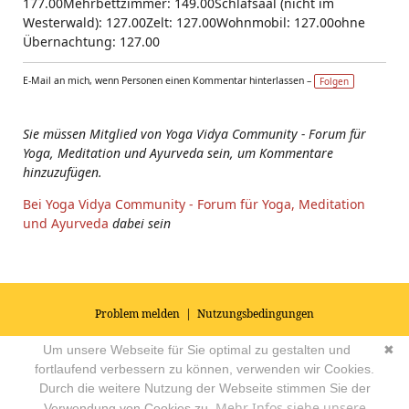
177.00Mehrbettzimmer: 149.00Schlafsaal (nicht im
Westerwald): 127.00Zelt: 127.00Wohnmobil: 127.00ohne
Übernachtung: 127.00
E-Mail an mich, wenn Personen einen Kommentar hinterlassen –
Folgen
Sie müssen Mitglied von Yoga Vidya Community - Forum für
Yoga, Meditation und Ayurveda sein, um Kommentare
hinzuzufügen.
Bei Yoga Vidya Community - Forum für Yoga, Meditation
und Ayurveda
dabei sein
Problem melden
|
Nutzungsbedingungen
© 2026
Impressum
|
Datenschutz
|
AGB's
| Yoga Vidya Community -
Um unsere Webseite für Sie optimal zu gestalten und
✖
Forum für Yoga, Meditation und Ayurveda
Powered by
fortlaufend verbessern zu können, verwenden wir Cookies.
Durch die weitere Nutzung der Webseite stimmen Sie der
Mehr Infos siehe unsere
Verwendung von Cookies zu.