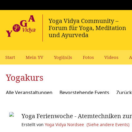
Start
Mein YV
Yogi(ni)s
Fotos
Videos
A
Yogakurs
Alle Veranstaltungen
Bevorstehende Events
Zurück
Yoga Ferienwoche - Atemtechniken zu
Erstellt von
Yoga Vidya Nordsee
(Siehe andere Events)