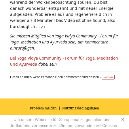
während der Wolkenbeobachtung spüren. Du bist
danach wunderbar entspannt und mit neuer Energie
aufgeladen. Probiere es aus und regeneriere dich in
weniger als 3 Minuten! Das Video ist ohne Sound, also
bürotauglich ... ;-)
Sie müssen Mitglied von Yoga Vidya Community - Forum für
Yoga, Meditation und Ayurveda sein, um Kommentare
hinzuzufügen.
Bei Yoga Vidya Community - Forum für Yoga, Meditation
und Ayurveda
dabei sein
E-Mail an mich, wenn Personen einen Kommentar hinterlassen –
Folgen
Problem melden
|
Nutzungsbedingungen
© 2026
Impressum
|
Datenschutz
|
AGB's
| Yoga Vidya Community -
Um unsere Webseite für Sie optimal zu gestalten und
✖
Forum für Yoga, Meditation und Ayurveda
Powered by
fortlaufend verbessern zu können, verwenden wir Cookies.