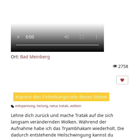
Ort:
Bad Meinberg
2758
A
ns
ic
ht
Kopiere den Einbettungscode dieses Videos
e
n:
entspannung
,
heilung
,
natur
,
tratak
,
wolken
Ta
Lehne dich zurück und mache Tratak auf die sich
g
s:
langsam verändernden Wolken. Während der
Aufnahme habe ich das Tryambhakam wiederholt. Die
dadurch entstehende Heilschwingung kannst du