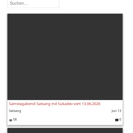
Samstagabend-Satsang mit Sukadev vom 13.06.2026
Satsang
Jun 13
58
0
K
o