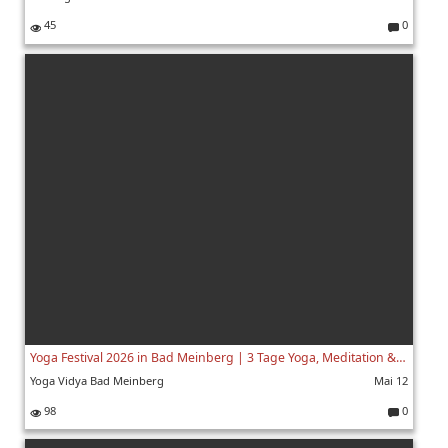
45
0
K
o
m
m
e
nt
ar
e:
Yoga Festival 2026 in Bad Meinberg | 3 Tage Yoga, Meditation & Musik erleben
Yoga Vidya Bad Meinberg
Mai 12
98
0
K
o