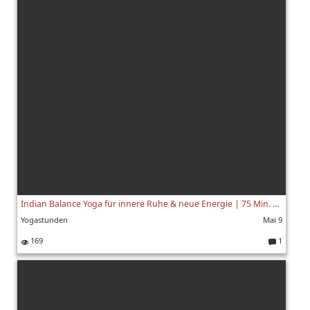
m
m
e
nt
ar
e:
Indian Balance Yoga für innere Ruhe & neue Energie | 75 Min. | mit Gauri
Yogastunden
Mai 9
169
1
K
o
m
m
e
nt