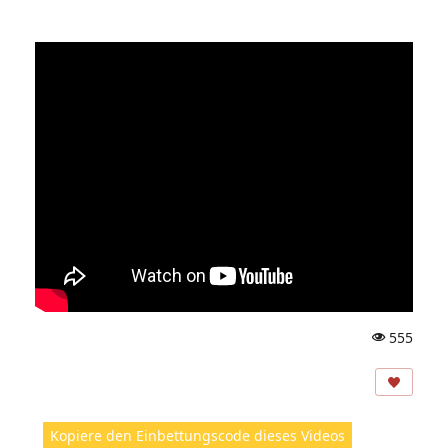
555
A
ns
ic
ht
Kopiere den Einbettungscode dieses Videos
e