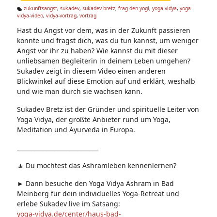
n:
zukunftsangst
,
sukadev
,
sukadev bretz
,
frag den yogi
,
yoga vidya
,
yoga-
vidya-video
,
vidya-vortrag
,
vortrag
Ta
g
Hast du Angst vor dem, was in der Zukunft passieren
s:
könnte und fragst dich, was du tun kannst, um weniger
Angst vor ihr zu haben? Wie kannst du mit dieser
unliebsamen Begleiterin in deinem Leben umgehen?
Sukadev zeigt in diesem Video einen anderen
Blickwinkel auf diese Emotion auf und erklärt, weshalb
und wie man durch sie wachsen kann.
Sukadev Bretz ist der Gründer und spirituelle Leiter von
Yoga Vidya, der größte Anbieter rund um Yoga,
Meditation und Ayurveda in Europa.
____________________________
🧘 Du möchtest das Ashramleben kennenlernen?
► Dann besuche den Yoga Vidya Ashram in Bad
Meinberg für dein individuelles Yoga-Retreat und
erlebe Sukadev live im Satsang:
yoga-vidya.de/center/haus-bad-