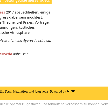
Einbettungscode dieses Videos
e
n:
ess
2017 abzuschließen, einige
ress dabei sein möchtest,
Theorie, viel Praxis, Vorträge,
pannungen, köstliches
tische Atmosphäre.
Meditation und Ayurveda sein, um
yurveda
dabei sein
für Yoga, Meditation und Ayurveda
Powered by
r Sie optimal zu gestalten und fortlaufend verbessern zu können, ver