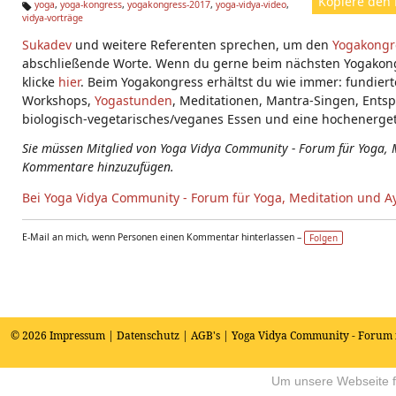
Kopiere den 
yoga
,
yoga-kongress
,
yogakongress-2017
,
yoga-vidya-video
,
vidya-vorträge
Ta
g
Sukadev
und weitere Referenten sprechen, um den
Yogakongr
s:
abschließende Worte. Wenn du gerne beim nächsten Yogakong
klicke
hier
. Beim Yogakongress erhältst du wie immer: fundierte 
Workshops,
Yogastunden
, Meditationen, Mantra-Singen, Ents
biologisch-vegetarisches/veganes Essen und eine hochenerge
Sie müssen Mitglied von Yoga Vidya Community - Forum für Yoga, 
Kommentare hinzuzufügen.
Bei Yoga Vidya Community - Forum für Yoga, Meditation und A
E-Mail an mich, wenn Personen einen Kommentar hinterlassen –
Folgen
© 2026
Impressum
|
Datenschutz
|
AGB's
| Yoga Vidya Community - Forum 
Um unsere Webseite fü