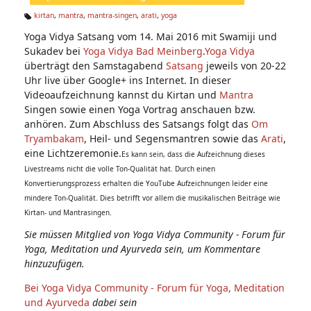
n:
kirtan
,
mantra
,
mantra-singen
,
arati
,
yoga
Ta
Yoga Vidya Satsang vom 14. Mai 2016 mit Swamiji und
g
s:
Sukadev bei
Yoga Vidya Bad Meinberg
.
Yoga Vidya
überträgt den Samstagabend
Satsang
jeweils von 20-22
Uhr live über Google+ ins Internet. In dieser
Videoaufzeichnung kannst du Kirtan und
Mantra
Singen sowie einen Yoga Vortrag anschauen bzw.
anhören. Zum Abschluss des Satsangs folgt das
Om
Tryambakam
, Heil- und Segensmantren sowie das
Arati
,
eine Lichtzeremonie.
Es kann sein, dass die Aufzeichnung dieses
Livestreams nicht die volle Ton-Qualität hat. Durch einen
Konvertierungsprozess erhalten die YouTube Aufzeichnungen leider eine
mindere Ton-Qualität. Dies betrifft vor allem die musikalischen Beiträge wie
Kirtan- und Mantrasingen.
Sie müssen Mitglied von Yoga Vidya Community - Forum für
Yoga, Meditation und Ayurveda sein, um Kommentare
hinzuzufügen.
Bei Yoga Vidya Community - Forum für Yoga, Meditation
und Ayurveda
dabei sein