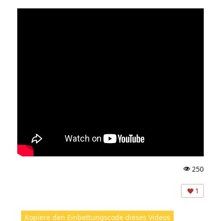
250
A
ns
1
ic
ht
Kopiere den Einbettungscode dieses Videos
e