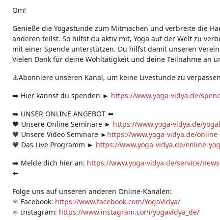
g
Om!
s:
Genieße die Yogastunde zum Mitmachen und verbreite die Ha
anderen teilst. So hilfst du aktiv mit, Yoga auf der Welt zu ve
mit einer Spende unterstützen. Du hilfst damit unseren Verein
Vielen Dank für deine Wohltätigkeit und deine Teilnahme an u
⚠️Abonniere unseren Kanal, um keine Livestunde zu verpassen
➡️ Hier kannst du spenden ►
https://www.yoga-vidya.de/spen
➡️ UNSER ONLINE ANGEBOT ⬅️
🧡 Unsere Online Seminare ►
https://www.yoga-vidya.de/yogal
🧡 Unsere Video Seminare ►
https://www.yoga-vidya.de/online
🧡 Das Live Programm ►
https://www.yoga-vidya.de/online-yog
➡️ Melde dich hier an:
https://www.yoga-vidya.de/service/news
⬅️
Folge uns auf unseren anderen Online-Kanälen:
⚛️ Facebook:
https://www.facebook.com/YogaVidya/
⚛️ Instagram:
https://www.instagram.com/yogavidya_de/