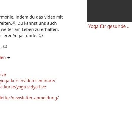
n:
rmonie, indem du das Video mit
rbreiten.🌞 Du kannst uns auch
Yoga für gesunde Knie - Einfache wirkungsvolle Gelenkübungen
 weiter am Leben zu erhalten.
nserer Yogastunde. 🙂
. 😉
den
⬅️
ive
-yoga-kurse/video-seminare/
a-kurse/yoga-vidya-live
letter/newsletter-anmeldung/