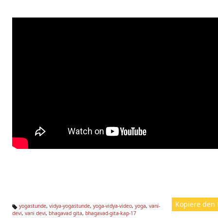
Kopiere den 
yogastunde
,
vidya-yogastunde
,
yoga-vidya-video
,
yoga
,
vani-
devi
,
vani devi
,
bhagavad gita
,
bhagavad-gita-kap-17
Ta