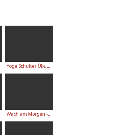
Yoga Schulter Übungen - für starke gesunde Schultern, gegen Schulterschmerzen
Wach am Morgen - 10 Minuten Yogastunde für Energie