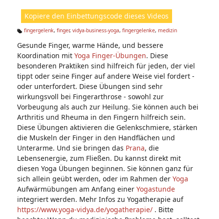
ht
Kopiere den Einbettungscode dieses Videos
e
n:
fingergelenk
,
finger
,
vidya-business-yoga
,
fingergelenke
,
medizin
Ta
Gesunde Finger, warme Hände, und bessere
g
s:
Koordination mit
Yoga Finger-Übungen
. Diese
besonderen Praktiken sind hilfreich für jeden, der viel
tippt oder seine Finger auf andere Weise viel fordert -
oder unterfordert. Diese Übungen sind sehr
wirkungsvoll bei Fingerarthrose - sowohl zur
Vorbeugung als auch zur Heilung. Sie können auch bei
Arthritis und Rheuma in den Fingern hilfreich sein.
Diese Übungen aktivieren die Gelenkschmiere, stärken
die Muskeln der Finger in den Handflächen und
Unterarme. Und sie bringen das
Prana
, die
Lebensenergie, zum Fließen. Du kannst direkt mit
diesen Yoga Übungen beginnen. Sie können ganz für
sich allein geübt werden, oder im Rahmen der
Yoga
Aufwärmübungen am Anfang einer
Yogastunde
integriert werden. Mehr Infos zu Yogatherapie auf
https://www.yoga-vidya.de/yogatherapie/
. Bitte