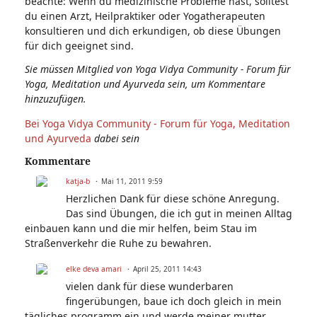
beachte: Wenn du medizinische Probleme hast, solltest
du einen Arzt, Heilpraktiker oder Yogatherapeuten
konsultieren und dich erkundigen, ob diese Übungen
für dich geeignet sind.
Sie müssen Mitglied von Yoga Vidya Community - Forum für
Yoga, Meditation und Ayurveda sein, um Kommentare
hinzuzufügen.
Bei Yoga Vidya Community - Forum für Yoga, Meditation
und Ayurveda
dabei sein
Kommentare
katja-b
Mai 11, 2011 9:59
Herzlichen Dank für diese schöne Anregung.
Das sind Übungen, die ich gut in meinen Alltag
einbauen kann und die mir helfen, beim Stau im
Straßenverkehr die Ruhe zu bewahren.
elke deva amari
April 25, 2011 14:43
vielen dank für diese wunderbaren
fingerübungen, baue ich doch gleich in mein
tägliches programm ein und werde meiner mutter