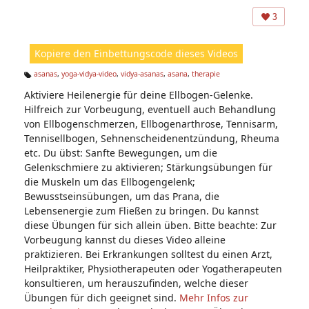
A
ns
3
ic
ht
Kopiere den Einbettungscode dieses Videos
e
n:
asanas
,
yoga-vidya-video
,
vidya-asanas
,
asana
,
therapie
Ta
Aktiviere Heilenergie für deine Ellbogen-Gelenke.
g
s:
Hilfreich zur Vorbeugung, eventuell auch Behandlung
von Ellbogenschmerzen, Ellbogenarthrose, Tennisarm,
Tennisellbogen, Sehnenscheidenentzündung, Rheuma
etc. Du übst: Sanfte Bewegungen, um die
Gelenkschmiere zu aktivieren; Stärkungsübungen für
die Muskeln um das Ellbogengelenk;
Bewusstseinsübungen, um das Prana, die
Lebensenergie zum Fließen zu bringen. Du kannst
diese Übungen für sich allein üben. Bitte beachte: Zur
Vorbeugung kannst du dieses Video alleine
praktizieren. Bei Erkrankungen solltest du einen Arzt,
Heilpraktiker, Physiotherapeuten oder Yogatherapeuten
konsultieren, um herauszufinden, welche dieser
Übungen für dich geeignet sind.
Mehr Infos zur