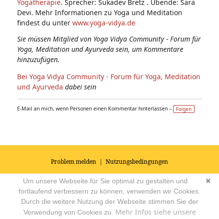
Yogatherapie
. Sprecher: Sukadev Bretz . Übende: Sara
Devi. Mehr Informationen zu Yoga und Meditation
findest du unter
www.yoga-vidya.de
Sie müssen Mitglied von Yoga Vidya Community - Forum für
Yoga, Meditation und Ayurveda sein, um Kommentare
hinzuzufügen.
Bei Yoga Vidya Community - Forum für Yoga, Meditation
und Ayurveda
dabei sein
E-Mail an mich, wenn Personen einen Kommentar hinterlassen –
Folgen
Problem melden
|
Nutzungsbedingungen
© 2026
Impressum
|
Datenschutz
|
AGB's
| Yoga Vidya Community -
Um unsere Webseite für Sie optimal zu gestalten und
✖
Forum für Yoga, Meditation und Ayurveda
Powered by
fortlaufend verbessern zu können, verwenden wir Cookies.
Durch die weitere Nutzung der Webseite stimmen Sie der
Mehr Infos siehe unsere
Verwendung von Cookies zu.