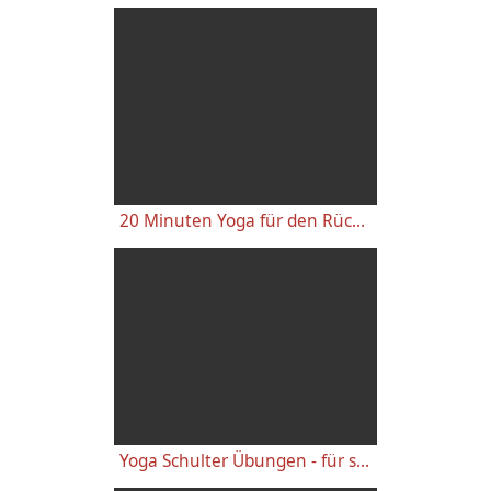
20 Minuten Yoga für den Rücken - Anfänger-Level
Yoga Schulter Übungen - für starke gesunde Schultern, gegen Schulterschmerzen