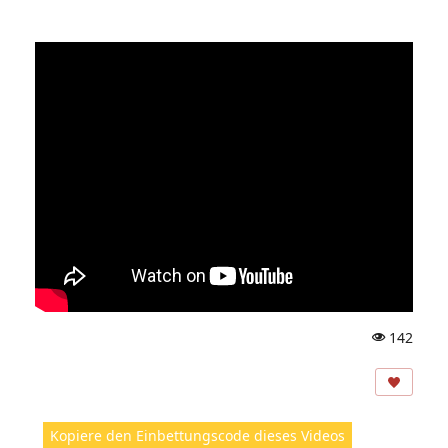
142
A
ns
ic
ht
Kopiere den Einbettungscode dieses Videos
e