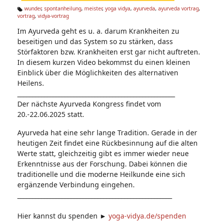
n:
wunder
,
spontanheilung
,
meister
,
yoga vidya
,
ayurveda
,
ayurveda vortrag
,
vortrag
,
vidya-vortrag
Ta
g
Im Ayurveda geht es u. a. darum Krankheiten zu
s:
beseitigen und das System so zu stärken, dass
Störfaktoren bzw. Krankheiten erst gar nicht auftreten.
In diesem kurzen Video bekommst du einen kleinen
Einblick über die Möglichkeiten des alternativen
Heilens.
_____________________________________________________
Der nächste Ayurveda Kongress findet vom
20.-22.06.2025 statt.
Ayurveda hat eine sehr lange Tradition. Gerade in der
heutigen Zeit findet eine Rückbesinnung auf die alten
Werte statt, gleichzeitig gibt es immer wieder neue
Erkenntnisse aus der Forschung. Dabei können die
traditionelle und die moderne Heilkunde eine sich
ergänzende Verbindung eingehen.
____________________________________________________
Hier kannst du spenden ►
yoga-vidya.de/spenden