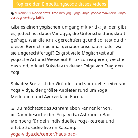
Kopiere den Einbettungscode dieses Videos
e
n:
sukadev
,
sukadev bretz
,
frag den yogi
,
yoga vidya
,
yoga-vidya-video
,
vidya-
vortrag
,
vortrag
,
kritik
Ta
g
Gibt es einen yogischen Umgang mit Kritik? Ja, den gibt
s:
es, jedoch ist dabei Vairagya, die Unterscheidungskraft
gefragt. War die Kritik gerechtfertigt und solltest du dir
diesen Bereich nochmal genauer anschauen oder war
sie ungerechtfertigt? Es gibt viele Möglichkeit auf
yogische Art und Weise auf Kritik zu reagieren, welche
das sind, erklärt Sukadev in dieser Folge von Frag den
Yogi.
Sukadev Bretz ist der Gründer und spirituelle Leiter von
Yoga Vidya, der größte Anbieter rund um Yoga,
Meditation und Ayurveda in Europa.
🧘 Du möchtest das Ashramleben kennenlernen?
► Dann besuche den Yoga Vidya Ashram in Bad
Meinberg für dein individuelles Yoga-Retreat und
erlebe Sukadev live im Satsang:
yoga-vidya.de/center/haus-bad-