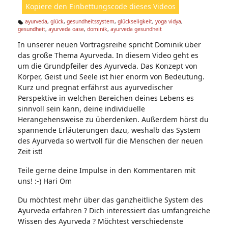
Kopiere den Einbettungscode dieses Videos
e
n:
ayurveda
,
glück
,
gesundheitssystem
,
glückseligkeit
,
yoga vidya
,
gesundheit
,
ayurveda oase
,
dominik
,
ayurveda gesundheit
Ta
g
In unserer neuen Vortragsreihe spricht Dominik über
s:
das große Thema Ayurveda. In diesem Video geht es
um die Grundpfeiler des Ayurveda. Das Konzept von
Körper, Geist und Seele ist hier enorm von Bedeutung.
Kurz und pregnat erfährst aus ayurvedischer
Perspektive in welchen Bereichen deines Lebens es
sinnvoll sein kann, deine individuelle
Herangehensweise zu überdenken. Außerdem hörst du
spannende Erläuterungen dazu, weshalb das System
des Ayurveda so wertvoll für die Menschen der neuen
Zeit ist!
Teile gerne deine Impulse in den Kommentaren mit
uns! :-) Hari Om
Du möchtest mehr über das ganzheitliche System des
Ayurveda erfahren ? Dich interessiert das umfangreiche
Wissen des Ayurveda ? Möchtest verschiedenste