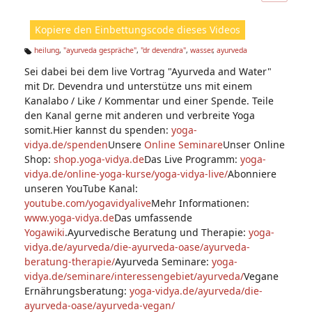
ic
ht
Kopiere den Einbettungscode dieses Videos
e
n:
heilung
,
"ayurveda gespräche"
,
"dr devendra"
,
wasser
,
ayurveda
Ta
Sei dabei bei dem live Vortrag "Ayurveda and Water"
g
s:
mit Dr. Devendra und unterstütze uns mit einem
Kanalabo / Like / Kommentar und einer Spende. Teile
den Kanal gerne mit anderen und verbreite Yoga
somit.Hier kannst du spenden:
yoga-
vidya.de/spenden
Unsere
Online Seminare
Unser Online
Shop:
shop.yoga-vidya.de
Das Live Programm:
yoga-
vidya.de/online-yoga-kurse/yoga-vidya-live/
Abonniere
unseren YouTube Kanal:
youtube.com/yogavidyalive
Mehr Informationen:
www.yoga-vidya.de
Das umfassende
Yogawiki
.Ayurvedische Beratung und Therapie:
yoga-
vidya.de/ayurveda/die-ayurveda-oase/ayurveda-
beratung-therapie/
Ayurveda Seminare:
yoga-
vidya.de/seminare/interessengebiet/ayurveda/
Vegane
Ernährungsberatung:
yoga-vidya.de/ayurveda/die-
ayurveda-oase/ayurveda-vegan/