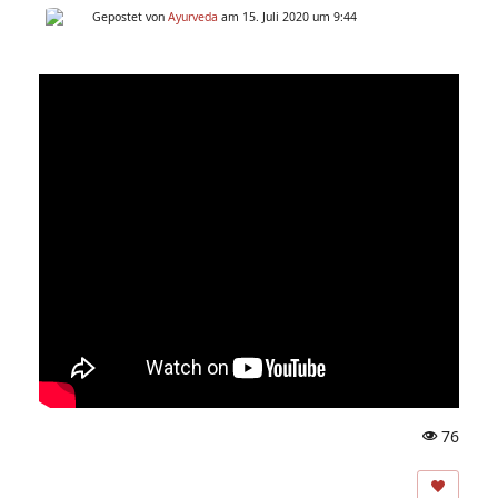
Gepostet von
Ayurveda
am 15. Juli 2020 um 9:44
76
A
ns