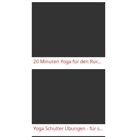
20 Minuten Yoga für den Rücken - Anfänger-Level
Yoga Schulter Übungen - für starke gesunde Schultern, gegen Schulterschmerzen