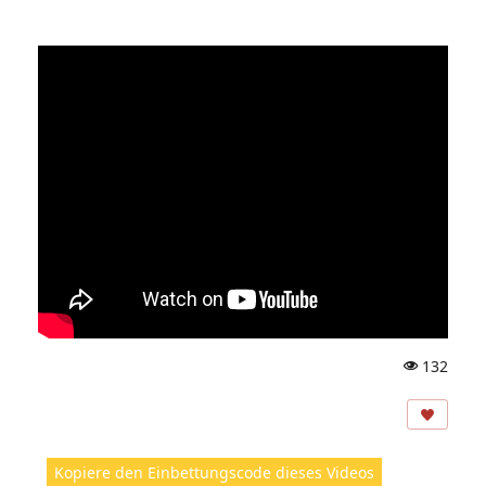
132
A
ns
ic
ht
Kopiere den Einbettungscode dieses Videos
e