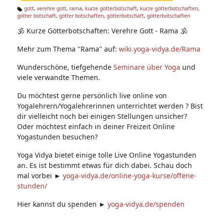
n:
gott
,
verehre gott
,
rama
,
kurze götterbotschaft
,
kurze götterbotschaften
,
götter botschaft
,
götter botschaften
,
götterbotschaft
,
götterbotschaften
Ta
g
🕉 Kurze Götterbotschaften: Verehre Gott - Rama 🕉
s:
Mehr zum Thema "Rama" auf:
wiki.yoga-vidya.de/Rama
Wunderschöne, tiefgehende
Seminare über Yoga
und
viele verwandte Themen.
Du möchtest gerne persönlich live online von
Yogalehrern/Yogalehrerinnen unterrichtet werden ? Bist
dir vielleicht noch bei einigen Stellungen unsicher?
Oder möchtest einfach in deiner Freizeit Online
Yogastunden besuchen?
Yoga Vidya bietet einige tolle Live Online Yogastunden
an. Es ist bestimmt etwas für dich dabei. Schau doch
mal vorbei ►
yoga-vidya.de/online-yoga-kurse/offene-
stunden/
Hier kannst du spenden ►
yoga-vidya.de/spenden​