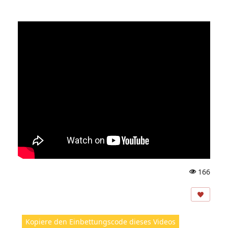
166
A
ns
ic
ht
Kopiere den Einbettungscode dieses Videos
e