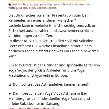
n:
sukadev
,
frag den yogi
,
yoga vidya
,
yoga-vidya-video
,
vidya-vortrag
,
vortrag
,
sukadev bretz
,
laecheln
,
lächeln
Ta
g
Bist Du unsicher vor einer Präsentation oder beim
s:
Kennenlernen eines anderen Menschen?
Lächeln kann in vielerlei Hinsicht wichtig sein, z.B. um
Sicherheit auszustrahlen und zwischenmenschliche
Verbindungen zu schaffen.
In dieser Kurz-Folge von Frag den Yogi mit Sukadev
Bretz erfährst Du, welche Einstellung hinter einem
ehrlichen Lächeln steckt und was ein Lächeln bewirken
kann.
Sukadev Bretz ist der Gründer und spirituelle Leiter von
Yoga Vidya, der größte Anbieter rund um Yoga,
Meditation und Ayurveda in Europa.
🧘 Du möchtest das Ashramleben kennenlernen?
► Dann besuche den Yoga Vidya Ashram in Bad
Meinberg für dein individuelles Yoga-Retreat und
erlebe Sukadev live im Satsang:
yoga-vidya.de/center/haus-bad-