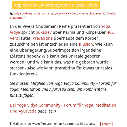
ht
Kopiere den Einbettungscode dieses Videos
e
n:
vidya-vortrag
,
vidya-vorträge
,
yoga-vidya-video
,
viveka-chudamani
,
"viveka
chudamani"
Ta
g
In der Viveka Chudamani Reihe präsentiert von
Yoga
s:
Vidya
spricht
Sukadev
über Karma und Körper.Der
462.
Vers
lautet:
Prarabdha
überhaupt dem Körper
zuzuschreiben ist entschieden eine
Illusion
. Wie kann
eine Überlagerung/Superimposition irgendeine
Existenz haben? Wie kann das Unreale geboren
werden? Und wie kann das, was nie geboren wurde,
sterben? Also wie kann prarabdha für etwas Unreales
funktionieren?
Sie müssen Mitglied von Yoga Vidya Community - Forum für
Yoga, Meditation und Ayurveda sein, um Kommentare
hinzuzufügen.
Bei Yoga Vidya Community - Forum für Yoga, Meditation
und Ayurveda
dabei sein
E-Mail an mich, wenn Personen einen Kommentar hinterlassen –
Folgen