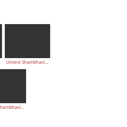
 B
Untere Shambhavi Mudra Übungsanleitung - Version A
Untere Shambhavi Mudra mit Erläuterung