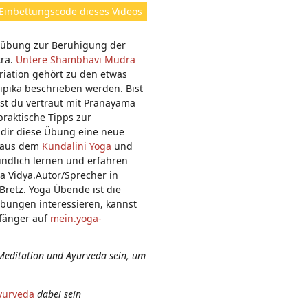
ht
Einbettungscode dieses Videos
e
n:
eübung zur Beruhigung der
kra.
Untere Shambhavi Mudra
ariation gehört zu den etwas
ipika beschrieben werden. Bist
ist du vertraut mit Pranayama
raktische Tipps zur
 dir diese Übung eine neue
g aus dem
Kundalini Yoga
und
ndlich lernen und erfahren
a Vidya.Autor/Sprecher in
retz. Yoga Übende ist die
bungen interessieren, kannst
nfänger auf
mein.yoga-
Meditation und Ayurveda sein, um
yurveda
dabei sein