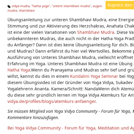
Kopiere den 
vidya-mudra
,
"hatha yoga"
,
"untere shambhavi mudra"
,
augen-
mudra
,
shambhavi
Ta
g
Übungsanleitung zur unteren Shambhavi Mudra, eine Energi
s:
Stimmung und zur Aktivierung des Herzchakras, Anahata Cha
ist eine der vielen Variationen von
Shambhavi Mudra
. Diese V
unbekannteren Mudras, die auch nicht in der Hatha Yoga Prad
du Anfänger? Dann ist dies keine Übungsanleitung für dich. B
und Mudras? Dann erfährst du hier viel Wertvolles. Bekomme p
Ausführung von Unteres Shambhavi Mudra, vielleicht eröffnet
Erfahrung im Yoga. Unteres Shambhavi Mudra ist eine Übun
Hatha Yoga
.Wenn du Pranayama und Mudras sehr tief und grü
willst, kannst du dies in einem
Kundalini Yoga Seminar
bei Yog
diesem Übungsvideo ist der Gründer von Yoga Vidya, Sukadev B
Yogalehrerin Ananta. Kamera/Schnitt: NandaWenn dich Atemü
du diese sehr gründlich lernen im Yoga Vidya Atemkurs für A
vidya.de/profiles/blogs/atemkurs-anfaenger
.
Sie müssen Mitglied von Yoga Vidya Community - Forum für Yoga, 
Kommentare hinzuzufügen.
Bei Yoga Vidya Community - Forum für Yoga, Meditation und A