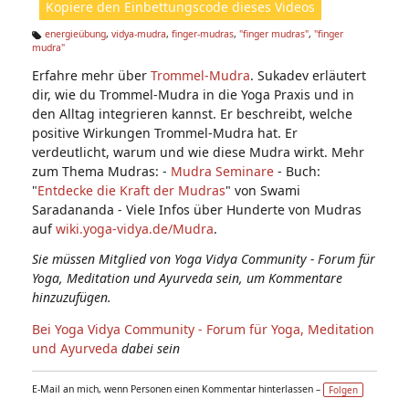
Kopiere den Einbettungscode dieses Videos
e
n:
energieübung
,
vidya-mudra
,
finger-mudras
,
"finger mudras"
,
"finger
mudra"
Ta
g
Erfahre mehr über
Trommel-Mudra
. Sukadev erläutert
s:
dir, wie du Trommel-Mudra in die Yoga Praxis und in
den Alltag integrieren kannst. Er beschreibt, welche
positive Wirkungen Trommel-Mudra hat. Er
verdeutlicht, warum und wie diese Mudra wirkt. Mehr
zum Thema Mudras: -
Mudra Seminare
- Buch:
"
Entdecke die Kraft der Mudras
" von Swami
Saradananda - Viele Infos über Hunderte von Mudras
auf
wiki.yoga-vidya.de/Mudra
.
Sie müssen Mitglied von Yoga Vidya Community - Forum für
Yoga, Meditation und Ayurveda sein, um Kommentare
hinzuzufügen.
Bei Yoga Vidya Community - Forum für Yoga, Meditation
und Ayurveda
dabei sein
E-Mail an mich, wenn Personen einen Kommentar hinterlassen –
Folgen