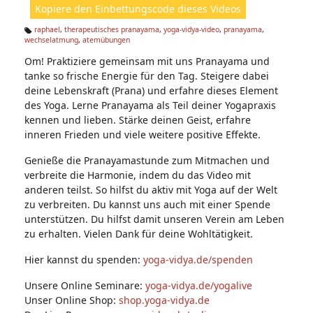
Kopiere den Einbettungscode dieses Videos
e
n:
raphael
,
therapeutisches pranayama
,
yoga-vidya-video
,
pranayama
,
wechselatmung
,
atemübungen
Ta
g
Om! Praktiziere gemeinsam mit uns Pranayama und
s:
tanke so frische Energie für den Tag. Steigere dabei
deine Lebenskraft (Prana) und erfahre dieses Element
des Yoga. Lerne Pranayama als Teil deiner Yogapraxis
kennen und lieben. Stärke deinen Geist, erfahre
inneren Frieden und viele weitere positive Effekte.
Genieße die Pranayamastunde zum Mitmachen und
verbreite die Harmonie, indem du das Video mit
anderen teilst. So hilfst du aktiv mit Yoga auf der Welt
zu verbreiten. Du kannst uns auch mit einer Spende
unterstützen. Du hilfst damit unseren Verein am Leben
zu erhalten. Vielen Dank für deine Wohltätigkeit.
Hier kannst du spenden:
yoga-vidya.de/spenden
Unsere Online Seminare:
yoga-vidya.de/yogalive
Unser Online Shop:
shop.yoga-vidya.de