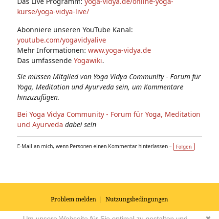
Das Live Programm:
yoga-vidya.de/online-yoga-
kurse/yoga-vidya-live/
Abonniere unseren YouTube Kanal:
youtube.com/yogavidyalive
Mehr Informationen:
www.yoga-vidya.de
Das umfassende
Yogawiki
.
Sie müssen Mitglied von Yoga Vidya Community - Forum für
Yoga, Meditation und Ayurveda sein, um Kommentare
hinzuzufügen.
Bei Yoga Vidya Community - Forum für Yoga, Meditation
und Ayurveda
dabei sein
E-Mail an mich, wenn Personen einen Kommentar hinterlassen –
Folgen
Problem melden
|
Nutzungsbedingungen
© 2026
Impressum
|
Datenschutz
|
AGB's
| Yoga Vidya Community -
Um unsere Webseite für Sie optimal zu gestalten und
✖