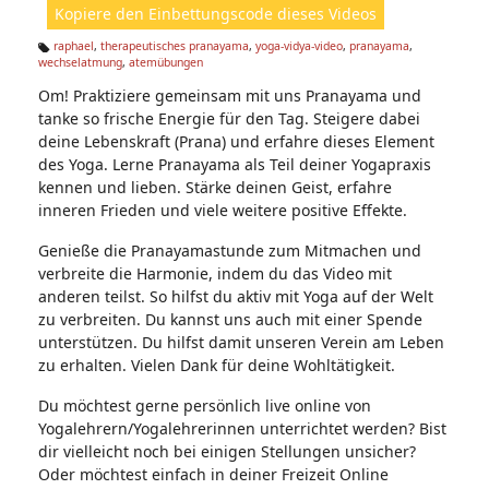
Kopiere den Einbettungscode dieses Videos
e
n:
raphael
,
therapeutisches pranayama
,
yoga-vidya-video
,
pranayama
,
wechselatmung
,
atemübungen
Ta
g
Om! Praktiziere gemeinsam mit uns Pranayama und
s:
tanke so frische Energie für den Tag. Steigere dabei
deine Lebenskraft (Prana) und erfahre dieses Element
des Yoga. Lerne Pranayama als Teil deiner Yogapraxis
kennen und lieben. Stärke deinen Geist, erfahre
inneren Frieden und viele weitere positive Effekte.
Genieße die Pranayamastunde zum Mitmachen und
verbreite die Harmonie, indem du das Video mit
anderen teilst. So hilfst du aktiv mit Yoga auf der Welt
zu verbreiten. Du kannst uns auch mit einer Spende
unterstützen. Du hilfst damit unseren Verein am Leben
zu erhalten. Vielen Dank für deine Wohltätigkeit.
Du möchtest gerne persönlich live online von
Yogalehrern/Yogalehrerinnen unterrichtet werden? Bist
dir vielleicht noch bei einigen Stellungen unsicher?
Oder möchtest einfach in deiner Freizeit Online