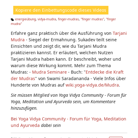
ht
Kopiere den Einbettungscode dieses Videos
e
n:
energieübung
,
vidya-mudra
,
finger-mudras
,
"finger mudras"
,
"finger
mudra"
Ta
g
Erfahre ganz praktisch über die Ausführung von
Tarjani
s:
Mudra
- Siegel der Ermahnung. Sukadev teilt seine
Einsichten und zeigt dir, wie du Tarjani Mudra
praktizieren kannst. Er erläutert, welchen Nutzen
Tarjani Mudra haben kann. Er beschreibt, woher und
warum diese Wirkung kommt. Mehr zum Thema
Mudras: -
Mudra Seminare
- Buch: "
Entdecke die Kraft
der Mudras
" von Swami Saradananda - Viele Infos über
Hunderte von Mudras auf
wiki.yoga-vidya.de/Mudra
.
Sie müssen Mitglied von Yoga Vidya Community - Forum für
Yoga, Meditation und Ayurveda sein, um Kommentare
hinzuzufügen.
Bei Yoga Vidya Community - Forum für Yoga, Meditation
und Ayurveda
dabei sein