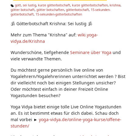
n:
gott
,
sei lustig
,
kurze götterbotschaft
,
kurze götterbotschaften
,
krishna
,
götter botschaft
,
götter botschaften
,
götterbotschaft
,
15-sekunden-
Ta
gotterbotschaft
,
15-sekunden-gotterbotschaften
g
s:
🕉 Götterbotschaft Krishna: Sei lustig 🕉
Mehr zum Thema "Krishna" auf:
wiki.yoga-
vidya.de/Krishna
Wunderschöne, tiefgehende
Seminare über Yoga
und
viele verwandte Themen.
Du möchtest gerne persönlich live online von
Yogalehrern/Yogalehrerinnen unterrichtet werden ? Bist
dir vielleicht noch bei einigen Stellungen unsicher?
Oder möchtest einfach in deiner Freizeit Online
Yogastunden besuchen?
Yoga Vidya bietet einige tolle Live Online Yogastunden
an. Es ist bestimmt etwas für dich dabei. Schau doch
mal vorbei ►
yoga-vidya.de/online-yoga-kurse/offene-
stunden/