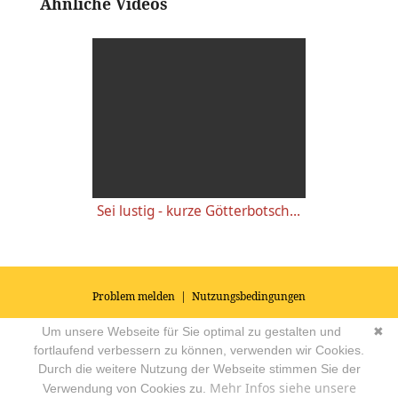
Ähnliche Videos
Sei lustig - kurze Götterbotschaften - Krishna
Problem melden
|
Nutzungsbedingungen
© 2026
Impressum
|
Datenschutz
|
AGB's
| Yoga Vidya Community -
Um unsere Webseite für Sie optimal zu gestalten und
✖
Forum für Yoga, Meditation und Ayurveda
Powered by
fortlaufend verbessern zu können, verwenden wir Cookies.
Durch die weitere Nutzung der Webseite stimmen Sie der
Mehr Infos siehe unsere
Verwendung von Cookies zu.