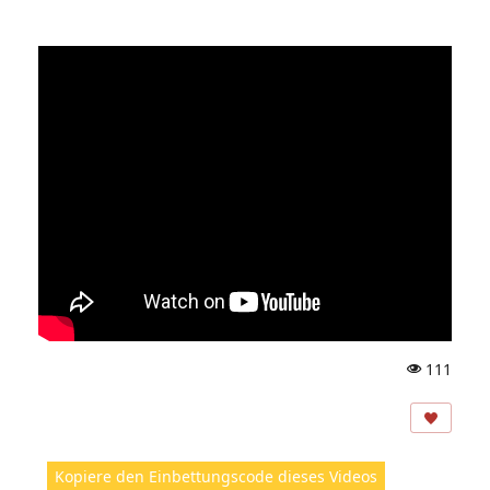
111
A
ns
ic
ht
Kopiere den Einbettungscode dieses Videos
e