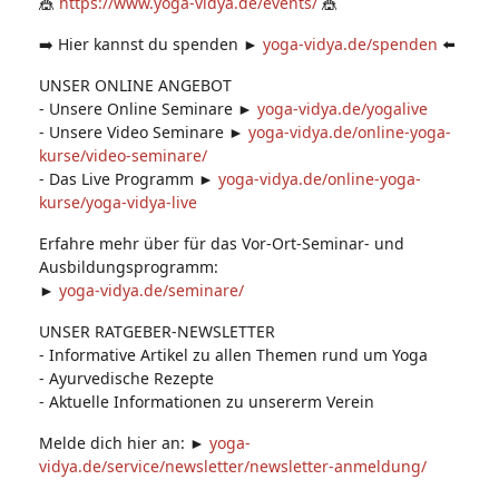
🎪
https://www.yoga-vidya.de/events/
🎪
➡️ Hier kannst du spenden ►
yoga-vidya.de/spenden
⬅️
UNSER ONLINE ANGEBOT
- Unsere Online Seminare ►
yoga-vidya.de/yogalive
- Unsere Video Seminare ►
yoga-vidya.de/online-yoga-
kurse/video-seminare/
- Das Live Programm ►
yoga-vidya.de/online-yoga-
kurse/yoga-vidya-live
Erfahre mehr über für das Vor-Ort-Seminar- und
Ausbildungsprogramm:
►
yoga-vidya.de/seminare/
UNSER RATGEBER-NEWSLETTER
- Informative Artikel zu allen Themen rund um Yoga
- Ayurvedische Rezepte
- Aktuelle Informationen zu unsererm Verein
Melde dich hier an: ►
yoga-
vidya.de/service/newsletter/newsletter-anmeldung/