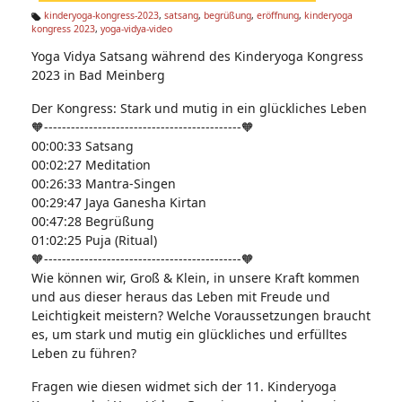
n:
kinderyoga-kongress-2023
,
satsang
,
begrüßung
,
eröffnung
,
kinderyoga
kongress 2023
,
yoga-vidya-video
Ta
g
Yoga Vidya Satsang während des Kinderyoga Kongress
s:
2023 in Bad Meinberg
Der Kongress: Stark und mutig in ein glückliches Leben
🧡--------------------------------------------🧡
00:00:33 Satsang
00:02:27 Meditation
00:26:33 Mantra-Singen
00:29:47 Jaya Ganesha Kirtan
00:47:28 Begrüßung
01:02:25 Puja (Ritual)
🧡--------------------------------------------🧡
Wie können wir, Groß & Klein, in unsere Kraft kommen
und aus dieser heraus das Leben mit Freude und
Leichtigkeit meistern? Welche Voraussetzungen braucht
es, um stark und mutig ein glückliches und erfülltes
Leben zu führen?
Fragen wie diesen widmet sich der 11. Kinderyoga