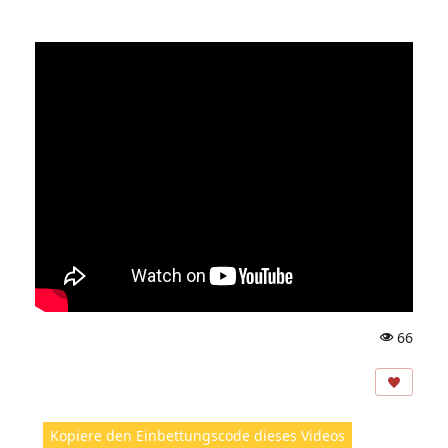
66
A
ns
ic
ht
Kopiere den Einbettungscode dieses Videos
e