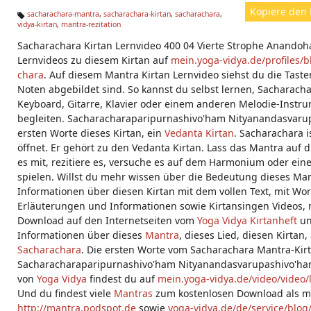
Kopiere den 
sacharachara-mantra
,
sacharachara-kirtan
,
sacharachara
,
vidya-kirtan
,
mantra-rezitation
Ta
g
Sacharachara Kirtan Lernvideo 400 04 Vierte Strophe Anan
s:
Lernvideos zu diesem Kirtan auf
mein.yoga-vidya.de/profiles/
chara
. Auf diesem Mantra Kirtan Lernvideo siehst du die Tas
Noten abgebildet sind. So kannst du selbst lernen, Sacharach
Keyboard, Gitarre, Klavier oder einem anderen Melodie-Instru
begleiten. Sacharacharaparipurnashivo'ham Nityanandasvarup
ersten Worte dieses Kirtan, ein
Vedanta
Kirtan
. Sacharachara i
öffnet. Er gehört zu den Vedanta Kirtan. Lass das Mantra auf d
es mit, rezitiere es, versuche es auf dem Harmonium oder ei
spielen. Willst du mehr wissen über die Bedeutung dieses Mant
Informationen über diesen Kirtan mit dem vollen Text, mit Wor
Erläuterungen und Informationen sowie Kirtansingen Videos,
Download auf den Internetseiten vom
Yoga Vidya Kirtanheft
un
Informationen über dieses
Mantra
, dieses Lied, diesen Kirtan
Sacharachara
. Die ersten Worte vom Sacharachara Mantra-Kirt
Sacharacharaparipurnashivo'ham Nityanandasvarupashivo'ham
von
Yoga Vidya
findest du auf
mein.yoga-vidya.de/video/video/
Und du findest viele
Mantras
zum kostenlosen Download als m
http://mantra.podspot.de
sowie
yoga-vidya.de/de/service/blog