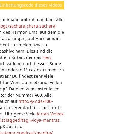
ht
Einbettungscode dieses Videos
e
n:
doham Anandambrahmandam. Alle
blogs/sachara-chara-sachara-
ten des Harmoniums, auf dem die
ara zu singen, auf Harmonium,
ment zu spielen bzw. zu
ashivo'ham. Dies sind die
st ein Kirtan, der das
Herz
ich wirken, noch besser: Singe
nem anderen Musikinstrument zu
ras? Du findest sehr viele
t-für-Wort-Übersetzung, vielen
 mp3 Dateien zum kostenlosen
ter der Nummer 400. Alle
, auch auf
http://y-v.de/400-
an in vereinfachter Umschrift:
. Übrigens: Viele
Kirtan Videos
listTagged?tag=vidya-mantras
.
p3 auch auf
/category/podcast/mantra/
.