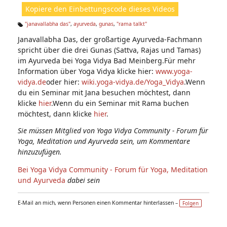
ht
Kopiere den Einbettungscode dieses Videos
e
n:
"janavallabha das"
,
ayurveda
,
gunas
,
"rama talkt"
Ta
Janavallabha Das, der großartige Ayurveda-Fachmann
g
s:
spricht über die drei Gunas (Sattva, Rajas und Tamas)
im Ayurveda bei Yoga Vidya Bad Meinberg.Für mehr
Information über Yoga Vidya klicke hier:
www.yoga-
vidya.de
oder hier:
wiki.yoga-vidya.de/Yoga_Vidya
.Wenn
du ein Seminar mit Jana besuchen möchtest, dann
klicke
hier
.Wenn du ein Seminar mit Rama buchen
möchtest, dann klicke
hier
.
Sie müssen Mitglied von Yoga Vidya Community - Forum für
Yoga, Meditation und Ayurveda sein, um Kommentare
hinzuzufügen.
Bei Yoga Vidya Community - Forum für Yoga, Meditation
und Ayurveda
dabei sein
E-Mail an mich, wenn Personen einen Kommentar hinterlassen –
Folgen