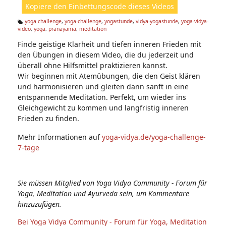
Kopiere den Einbettungscode dieses Videos
e
n:
yoga challenge
,
yoga-challenge
,
yogastunde
,
vidya-yogastunde
,
yoga-vidya-
video
,
yoga
,
pranayama
,
meditation
Ta
g
Finde geistige Klarheit und tiefen inneren Frieden mit
s:
den Übungen in diesem Video, die du jederzeit und
überall ohne Hilfsmittel praktizieren kannst.
Wir beginnen mit Atemübungen, die den Geist klären
und harmonisieren und gleiten dann sanft in eine
entspannende Meditation. Perfekt, um wieder ins
Gleichgewicht zu kommen und langfristig inneren
Frieden zu finden.
Mehr Informationen auf
yoga-vidya.de/yoga-challenge-
7-tage
Sie müssen Mitglied von Yoga Vidya Community - Forum für
Yoga, Meditation und Ayurveda sein, um Kommentare
hinzuzufügen.
Bei Yoga Vidya Community - Forum für Yoga, Meditation