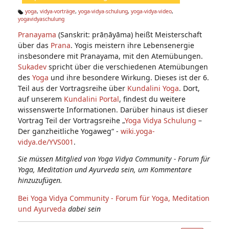
n:
yoga
,
vidya-vorträge
,
yoga-vidya-schulung
,
yoga-vidya-video
,
yogavidyaschulung
Ta
g
Pranayama
(Sanskrit: prāṇāyāma) heißt Meisterschaft
s:
über das
Prana
. Yogis meistern ihre Lebensenergie
insbesondere mit Pranayama, mit den Atemübungen.
Sukadev
spricht über die verschiedenen Atemübungen
des
Yoga
und ihre besondere Wirkung. Dieses ist der 6.
Teil aus der Vortragsreihe über
Kundalini Yoga
. Dort,
auf unserem
Kundalini Portal
, findest du weitere
wissenswerte Informationen. Darüber hinaus ist dieser
Vortrag Teil der Vortragsreihe „
Yoga Vidya Schulung
–
Der ganzheitliche Yogaweg“ -
wiki.yoga-
vidya.de/YVS001
.
Sie müssen Mitglied von Yoga Vidya Community - Forum für
Yoga, Meditation und Ayurveda sein, um Kommentare
hinzuzufügen.
Bei Yoga Vidya Community - Forum für Yoga, Meditation
und Ayurveda
dabei sein