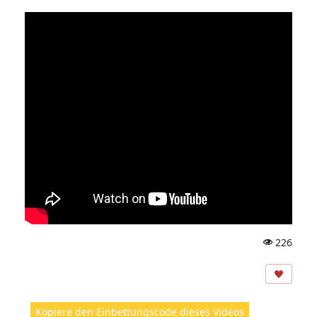
226
A
ns
ic
ht
Kopiere den Einbettungscode dieses Videos
e