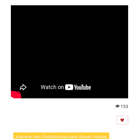
153
A
ns
ic
ht
Kopiere den Einbettungscode dieses Videos
e