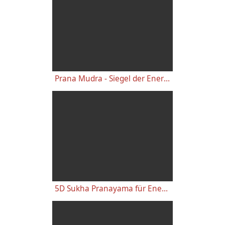
Prana Mudra - Siegel der Energie - Finger-Mudras Teil 65
5D Sukha Pranayama für Energieübertragung - Kurze Praxis Pranayama