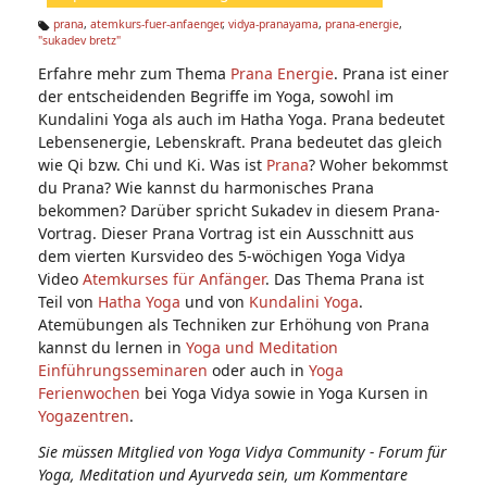
n:
prana
,
atemkurs-fuer-anfaenger
,
vidya-pranayama
,
prana-energie
,
"sukadev bretz"
Ta
g
Erfahre mehr zum Thema
Prana Energie
. Prana ist einer
s:
der entscheidenden Begriffe im Yoga, sowohl im
Kundalini Yoga als auch im Hatha Yoga. Prana bedeutet
Lebensenergie, Lebenskraft. Prana bedeutet das gleich
wie Qi bzw. Chi und Ki. Was ist
Prana
? Woher bekommst
du Prana? Wie kannst du harmonisches Prana
bekommen? Darüber spricht Sukadev in diesem Prana-
Vortrag. Dieser Prana Vortrag ist ein Ausschnitt aus
dem vierten Kursvideo des 5-wöchigen Yoga Vidya
Video
Atemkurses für Anfänger
. Das Thema Prana ist
Teil von
Hatha Yoga
und von
Kundalini Yoga
.
Atemübungen als Techniken zur Erhöhung von Prana
kannst du lernen in
Yoga und Meditation
Einführungsseminaren
oder auch in
Yoga
Ferienwochen
bei Yoga Vidya sowie in Yoga Kursen in
Yogazentren
.
Sie müssen Mitglied von Yoga Vidya Community - Forum für
Yoga, Meditation und Ayurveda sein, um Kommentare