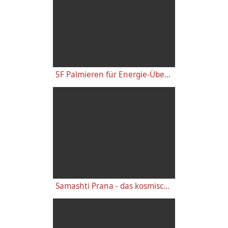
5F Palmieren für Energie-Übertragung und Prana-Heilung - Kurze Praxis Pranayama
Samashti Prana - das kosmische Prana - Sanskrit Wörterbuch