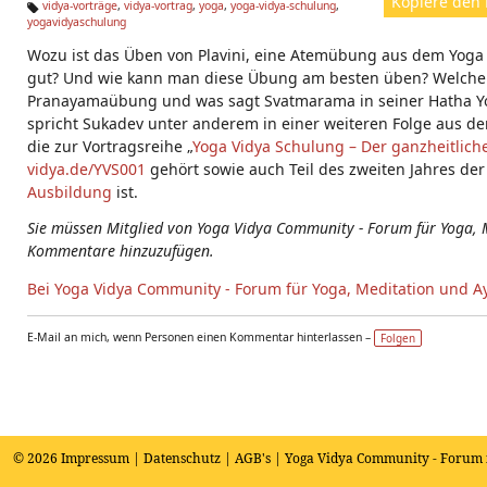
Kopiere den 
vidya-vorträge
,
vidya-vortrag
,
yoga
,
yoga-vidya-schulung
,
yogavidyaschulung
Ta
g
Wozu ist das Üben von Plavini, eine Atemübung aus dem Yoga
s:
gut? Und wie kann man diese Übung am besten üben? Welche
Pranayamaübung und was sagt Svatmarama in seiner Hatha Yo
spricht Sukadev unter anderem in einer weiteren Folge aus der
die zur Vortragsreihe „
Yoga Vidya Schulung – Der ganzheitlic
vidya.de/YVS001
gehört sowie auch Teil des zweiten Jahres der
Ausbildung
ist.
Sie müssen Mitglied von Yoga Vidya Community - Forum für Yoga, 
Kommentare hinzuzufügen.
Bei Yoga Vidya Community - Forum für Yoga, Meditation und A
E-Mail an mich, wenn Personen einen Kommentar hinterlassen –
Folgen
© 2026
Impressum
|
Datenschutz
|
AGB's
| Yoga Vidya Community - Forum 