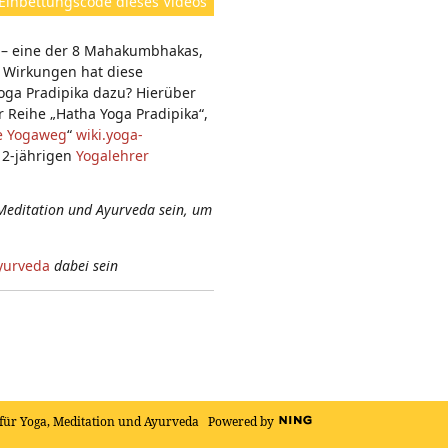
Einbettungscode dieses Videos
e
n:
 – eine der 8 Mahakumbhakas,
 Wirkungen hat diese
ga Pradipika dazu? Hierüber
 Reihe „Hatha Yoga Pradipika“,
he Yogaweg
“
wiki.yoga-
 2-jährigen
Yogalehrer
Meditation und Ayurveda sein, um
yurveda
dabei sein
für Yoga, Meditation und Ayurveda
Powered by