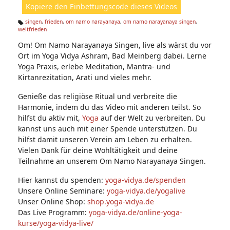
Kopiere den Einbettungscode dieses Videos
e
n:
singen
,
frieden
,
om namo narayanaya
,
om namo narayanaya singen
,
weltfrieden
Ta
g
Om! Om Namo Narayanaya Singen, live als wärst du vor
s:
Ort im Yoga Vidya Ashram, Bad Meinberg dabei. Lerne
Yoga Praxis, erlebe Meditation, Mantra- und
Kirtanrezitation, Arati und vieles mehr.
Genieße das religiöse Ritual und verbreite die
Harmonie, indem du das Video mit anderen teilst. So
hilfst du aktiv mit,
Yoga
auf der Welt zu verbreiten. Du
kannst uns auch mit einer Spende unterstützen. Du
hilfst damit unseren Verein am Leben zu erhalten.
Vielen Dank für deine Wohltätigkeit und deine
Teilnahme an unserem Om Namo Narayanaya Singen.
Hier kannst du spenden:
yoga-vidya.de/spenden
Unsere Online Seminare:
yoga-vidya.de/yogalive
Unser Online Shop:
shop.yoga-vidya.de
Das Live Programm:
yoga-vidya.de/online-yoga-
kurse/yoga-vidya-live/