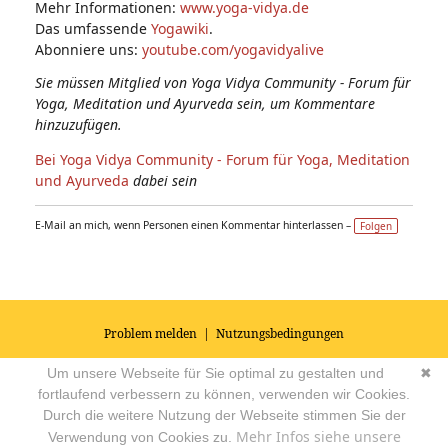
Mehr Informationen:
www.yoga-vidya.de
Das umfassende
Yogawiki
.
Abonniere uns:
youtube.com/yogavidyalive
Sie müssen Mitglied von Yoga Vidya Community - Forum für
Yoga, Meditation und Ayurveda sein, um Kommentare
hinzuzufügen.
Bei Yoga Vidya Community - Forum für Yoga, Meditation
und Ayurveda
dabei sein
E-Mail an mich, wenn Personen einen Kommentar hinterlassen –
Folgen
Problem melden
|
Nutzungsbedingungen
© 2026
Impressum
|
Datenschutz
|
AGB's
| Yoga Vidya Community -
Um unsere Webseite für Sie optimal zu gestalten und
✖
Forum für Yoga, Meditation und Ayurveda
Powered by
fortlaufend verbessern zu können, verwenden wir Cookies.
Durch die weitere Nutzung der Webseite stimmen Sie der
Mehr Infos siehe unsere
Verwendung von Cookies zu.