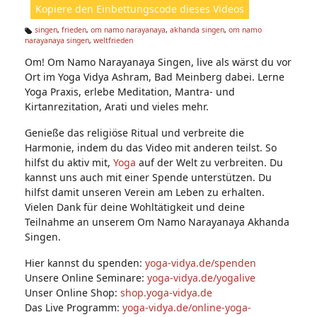
Kopiere den Einbettungscode dieses Videos
e
n:
singen
,
frieden
,
om namo narayanaya
,
akhanda singen
,
om namo
narayanaya singen
,
weltfrieden
Ta
g
Om! Om Namo Narayanaya Singen, live als wärst du vor
s:
Ort im Yoga Vidya Ashram, Bad Meinberg dabei. Lerne
Yoga Praxis, erlebe Meditation, Mantra- und
Kirtanrezitation, Arati und vieles mehr.
Genieße das religiöse Ritual und verbreite die
Harmonie, indem du das Video mit anderen teilst. So
hilfst du aktiv mit,
Yoga
auf der Welt zu verbreiten. Du
kannst uns auch mit einer Spende unterstützen. Du
hilfst damit unseren Verein am Leben zu erhalten.
Vielen Dank für deine Wohltätigkeit und deine
Teilnahme an unserem Om Namo Narayanaya Akhanda
Singen.
Hier kannst du spenden:
yoga-vidya.de/spenden
Unsere Online Seminare:
yoga-vidya.de/yogalive
Unser Online Shop:
shop.yoga-vidya.de
Das Live Programm:
yoga-vidya.de/online-yoga-