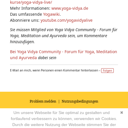
kurse/yoga-vidya-live/
Mehr Informationen:
www.yoga-vidya.de
Das umfassende
Yogawiki
.
Abonniere uns:
youtube.com/yogavidyalive
Sie müssen Mitglied von Yoga Vidya Community - Forum für
Yoga, Meditation und Ayurveda sein, um Kommentare
hinzuzufügen.
Bei Yoga Vidya Community - Forum für Yoga, Meditation
und Ayurveda
dabei sein
E-Mail an mich, wenn Personen einen Kommentar hinterlassen –
Folgen
Problem melden
|
Nutzungsbedingungen
© 2026
Impressum
|
Datenschutz
|
AGB's
| Yoga Vidya Community -
Um unsere Webseite für Sie optimal zu gestalten und
✖
Forum für Yoga, Meditation und Ayurveda
Powered by
fortlaufend verbessern zu können, verwenden wir Cookies.
Durch die weitere Nutzung der Webseite stimmen Sie der