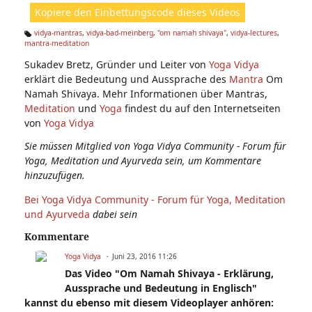
ht
Kopiere den Einbettungscode dieses Videos
e
n:
vidya-mantras
,
vidya-bad-meinberg
,
"om namah shivaya"
,
vidya-lectures
,
mantra-meditation
Ta
g
Sukadev Bretz, Gründer und Leiter von
Yoga Vidya
s:
erklärt die Bedeutung und Aussprache des
Mantra
Om
Namah Shivaya. Mehr Informationen über Mantras,
Meditation
und
Yoga
findest du auf den Internetseiten
von
Yoga Vidya
Sie müssen Mitglied von Yoga Vidya Community - Forum für
Yoga, Meditation und Ayurveda sein, um Kommentare
hinzuzufügen.
Bei Yoga Vidya Community - Forum für Yoga, Meditation
und Ayurveda
dabei sein
Kommentare
Yoga Vidya
Juni 23, 2016 11:26
Das Video "Om Namah Shivaya - Erklärung,
Aussprache und Bedeutung in Englisch"
kannst du ebenso mit diesem Videoplayer anhören: