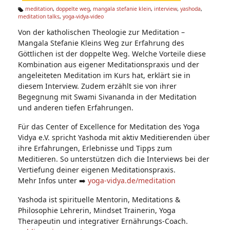
n:
meditation
,
doppelte weg
,
mangala stefanie klein
,
interview
,
yashoda
,
meditation talks
,
yoga-vidya-video
Ta
g
Von der katholischen Theologie zur Meditation –
s:
Mangala Stefanie Kleins Weg zur Erfahrung des
Göttlichen ist der doppelte Weg. Welche Vorteile diese
Kombination aus eigener Meditationspraxis und der
angeleiteten Meditation im Kurs hat, erklärt sie in
diesem Interview. Zudem erzählt sie von ihrer
Begegnung mit Swami Sivananda in der Meditation
und anderen tiefen Erfahrungen.
Für das Center of Excellence for Meditation des Yoga
Vidya e.V. spricht Yashoda mit aktiv Meditierenden über
ihre Erfahrungen, Erlebnisse und Tipps zum
Meditieren. So unterstützen dich die Interviews bei der
Vertiefung deiner eigenen Meditationspraxis.
Mehr Infos unter ➡️
yoga-vidya.de/meditation
Yashoda ist spirituelle Mentorin, Meditations &
Philosophie Lehrerin, Mindset Trainerin, Yoga
Therapeutin und integrativer Ernährungs-Coach.