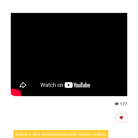
177
A
ns
ic
ht
Kopiere den Einbettungscode dieses Videos
e