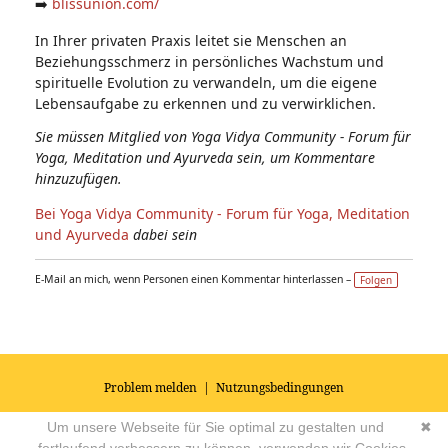
➡️
blissunion.com/
In Ihrer privaten Praxis leitet sie Menschen an
Beziehungsschmerz in persönliches Wachstum und
spirituelle Evolution zu verwandeln, um die eigene
Lebensaufgabe zu erkennen und zu verwirklichen.
Sie müssen Mitglied von Yoga Vidya Community - Forum für
Yoga, Meditation und Ayurveda sein, um Kommentare
hinzuzufügen.
Bei Yoga Vidya Community - Forum für Yoga, Meditation
und Ayurveda
dabei sein
E-Mail an mich, wenn Personen einen Kommentar hinterlassen –
Folgen
Problem melden
|
Nutzungsbedingungen
© 2026
Impressum
|
Datenschutz
|
AGB's
| Yoga Vidya Community -
Um unsere Webseite für Sie optimal zu gestalten und
✖
Forum für Yoga, Meditation und Ayurveda
Powered by