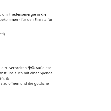
n:
s, um Friedensenergie in die
 bekommen - für den Einsatz für
ti)
e zu verbreiten.🌍💞 Auf diese
kannst uns auch mit einer Spende
en. 🙏
z zu öffnen und die göttliche