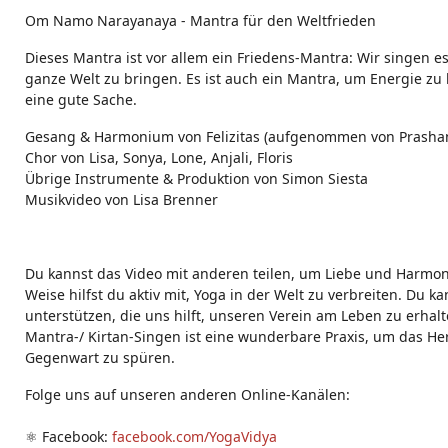
g
Om Namo Narayanaya - Mantra für den Weltfrieden
s:
Dieses Mantra ist vor allem ein Friedens-Mantra: Wir singen e
ganze Welt zu bringen. Es ist auch ein Mantra, um Energie zu
eine gute Sache.
Gesang & Harmonium von Felizitas (aufgenommen von Prashan
Chor von Lisa, Sonya, Lone, Anjali, Floris
Übrige Instrumente & Produktion von Simon Siesta
Musikvideo von Lisa Brenner
Du kannst das Video mit anderen teilen, um Liebe und Harmoni
Weise hilfst du aktiv mit, Yoga in der Welt zu verbreiten. Du 
unterstützen, die uns hilft, unseren Verein am Leben zu erhalt
Mantra-/ Kirtan-Singen ist eine wunderbare Praxis, um das Her
Gegenwart zu spüren.
Folge uns auf unseren anderen Online-Kanälen:
⚛️ Facebook:
facebook.com/YogaVidya