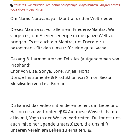
n:
felizitas
,
weltfrieden
,
om namo narayanaya
,
vidya-mantra
,
vidya-mantras
,
yoga-vidya-video
,
kirtan
Ta
g
Om Namo Narayanaya - Mantra für den Weltfrieden
s:
Dieses Mantra ist vor allem ein Friedens-Mantra: Wir
singen es, um Friedensenergie in die ganze Welt zu
bringen. Es ist auch ein Mantra, um Energie zu
bekommen - für den Einsatz für eine gute Sache.
Gesang & Harmonium von Felizitas (aufgenommen von
Prashanti)
Chor von Lisa, Sonya, Lone, Anjali, Floris
Übrige Instrumente & Produktion von Simon Siesta
Musikvideo von Lisa Brenner
Du kannst das Video mit anderen teilen, um Liebe und
Harmonie zu verbreiten.🌍💞 Auf diese Weise hilfst du
aktiv mit, Yoga in der Welt zu verbreiten. Du kannst uns
auch mit einer Spende unterstützen, die uns hilft,
unseren Verein am Leben zu erhalten. 🙏