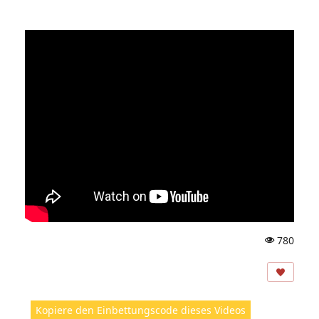
780
A
ns
ic
ht
Kopiere den Einbettungscode dieses Videos
e