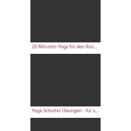
20 Minuten Yoga für den Rücken - Anfänger-Level
Yoga Schulter Übungen - für starke gesunde Schultern, gegen Schulterschmerzen