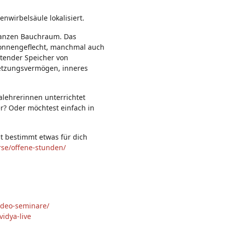
n:
enwirbelsäule lokalisiert.
 ganzen Bauchraum. Das
Sonnengeflecht, manchmal auch
utender Speicher von
etzungsvermögen, inneres
alehrerinnen unterrichtet
er? Oder möchtest einfach in
st bestimmt etwas für dich
rse/offene-stunden/
ideo-seminare/
idya-live