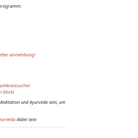
sprogramm:
letter-anmeldung/
-umkreissuche/
-blick/
Meditation und Ayurveda sein, um
yurveda
dabei sein