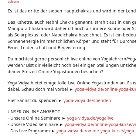
ashram
g
s:
Es ist das dritte der sieben Hauptchakras und wird in der Lend
Das Kshetra, auch Nabhi Chakra genannt, strahlt aus in den
Manipura Chakra wird daher oft auch als innere Sonne oder 
als Solarplexus- oder Nabelchakra bezeichnet. Es ist ein bede
Sonnenenergie im menschlichen Körper und steht für Durchs
Feuer, Leidenschaft und Begeisterung.
Du möchtest gerne persönlich live online von Yogalehrern/Yog
werden? Bist dir vielleicht noch bei einigen Stellungen unsich
deiner Freizeit Online Yogastunden besuchen?
Yoga Vidya bietet einige tolle Live Online Yogastunden an. Es i
dabei. Schau doch mal vorbei ►
yoga-vidya.de/online-yoga-ku
Hier kannst du spenden ►
yoga-vidya.de/spenden​
UNSER ONLINE ANGEBOT
- Unsere Online Seminare ►
yoga-vidya.de/yogalive
- Unsere Video Seminare ►
yoga-vidya.de/online-yoga-kurse/v
- Das Live Programm ►
yoga-vidya.de/online-yoga-kurse/yoga-v