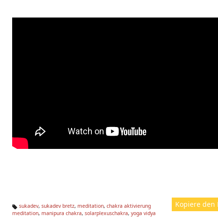
Kopiere den 
sukadev
,
sukadev bretz
,
meditation
,
chakra aktivierung
meditation
,
manipura chakra
,
solarplexuschakra
,
yoga vidya
Ta