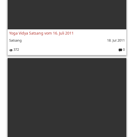
Yoga Vidya Satsang vom 16. Juli 2011
Satsang
18. Jul 2011
372
0
K
o
m
m
e
nt
ar
e: