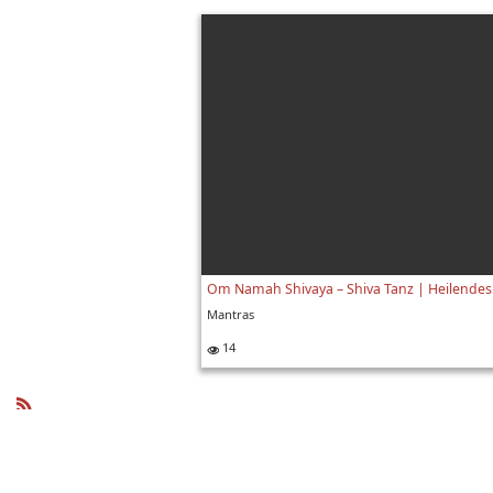
Mantras
14
R
SS