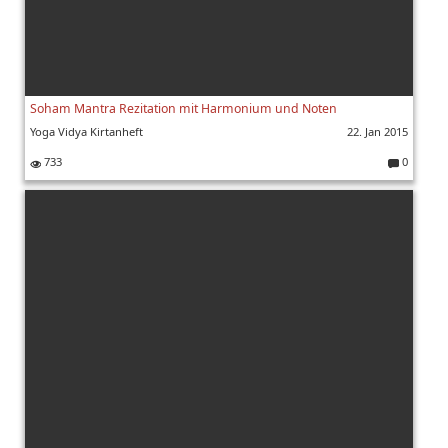
Soham Mantra Rezitation mit Harmonium und Noten
Yoga Vidya Kirtanheft
22. Jan 2015
733
0
K
o
m
m
e
nt
ar
e: