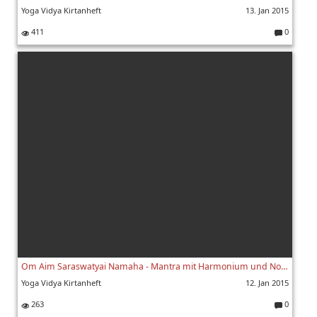
Yoga Vidya Kirtanheft
13. Jan 2015
411
0
K
o
m
m
e
nt
ar
e:
Om Aim Saraswatyai Namaha - Mantra mit Harmonium und Noten
Yoga Vidya Kirtanheft
12. Jan 2015
263
0