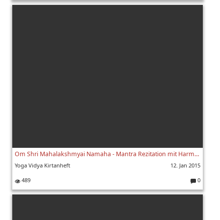
K
o
m
m
e
nt
ar
e:
Om Shri Mahalakshmyai Namaha - Mantra Rezitation mit Harmonium und Noten
Yoga Vidya Kirtanheft
12. Jan 2015
489
0
K
o
m
m