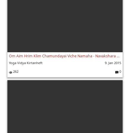
Om Aim Hrim Klim Chamundayai Viche Namaha - Navakshara Shakti Mantra mit Harmonium und Noten
Yoga Vidya Kirtanheft
9. Jan 2015
262
0
K
o
m
m
e
nt
ar
e: