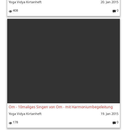
Yoga Vidya Kirtanheft
20. Jan 2015
408
0
K
o
m
m
e
nt
ar
e:
Om - 10maliges Singen von Om - mit Harmoniumbegeleitung
Yoga Vidya Kirtanheft
19. Jan 2015
178
0
K