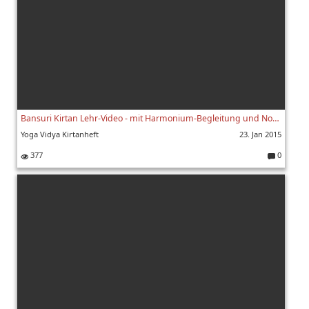
Bansuri Kirtan Lehr-Video - mit Harmonium-Begleitung und Noten - 162
Yoga Vidya Kirtanheft
23. Jan 2015
377
0
K
o
m
m
e
nt
ar
e: