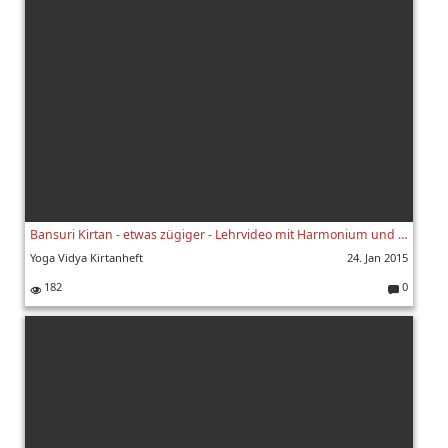
nt
ar
e:
Bansuri Kirtan - etwas zügiger - Lehrvideo mit Harmonium und Noten 162
Yoga Vidya Kirtanheft
24. Jan 2015
182
0
K
o
m
m
e
nt
ar
e: