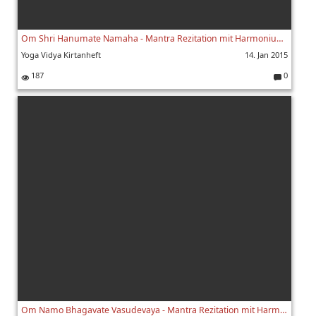
Om Shri Hanumate Namaha - Mantra Rezitation mit Harmonium und Noten
Yoga Vidya Kirtanheft
14. Jan 2015
187
0
K
o
m
m
e
nt
ar
e:
Om Namo Bhagavate Vasudevaya - Mantra Rezitation mit Harmonium und Noten