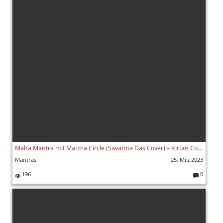
Maha Mantra mit Mantra Circle (Savatma Das Cover) – Kirtan Cover
Mantras
25. Mrz 2023
196
0
K
o
m
m
e