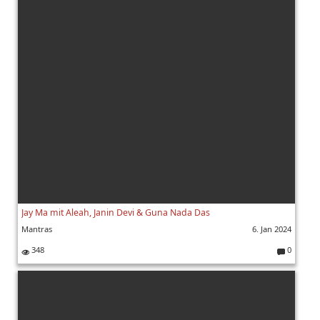
Jay Ma mit Aleah, Janin Devi & Guna Nada Das
Mantras
6. Jan 2024
348
0
K
o
m
m
e