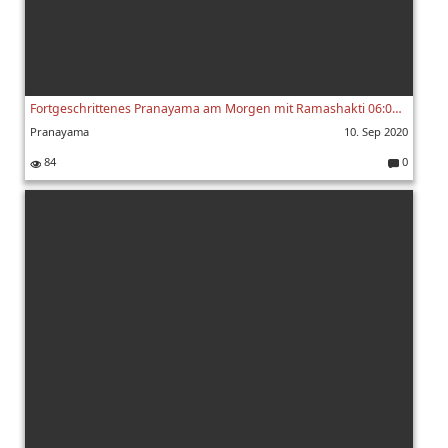
Fortgeschrittenes Pranayama am Morgen mit Ramashakti 06:00 Uhr 10.09.2020
Pranayama
10. Sep 2020
84
0
K
o
m
m
e
nt
ar
e: