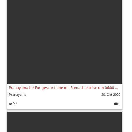
Pranayama für Fortgeschrittene mit Ramashakti live um 06:00 Uhr / 20.10.2020
Pranayama
20. Okt 2020
50
0
K
o
m
m
e