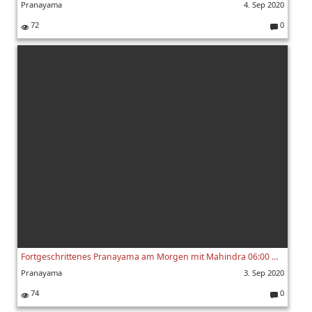
Pranayama
4. Sep 2020
72
0
K
o
m
m
e
nt
ar
e:
Fortgeschrittenes Pranayama am Morgen mit Mahindra 06:00 Uhr 03.09.2020
Pranayama
3. Sep 2020
74
0
K