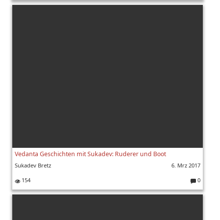
K
o
m
m
e
nt
ar
e:
Vedanta Geschichten mit Sukadev: Ruderer und Boot
Sukadev Bretz
6. Mrz 2017
154
0
K
o
m
m