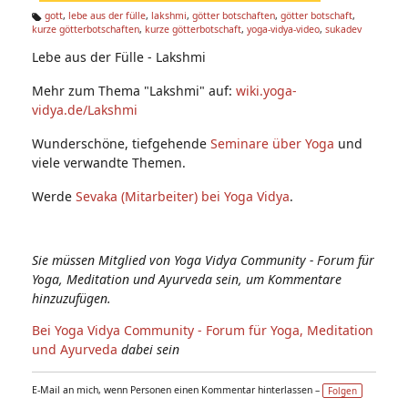
n:
gott
,
lebe aus der fülle
,
lakshmi
,
götter botschaften
,
götter botschaft
,
kurze götterbotschaften
,
kurze götterbotschaft
,
yoga-vidya-video
,
sukadev
Ta
g
Lebe aus der Fülle - Lakshmi
s:
Mehr zum Thema "Lakshmi" auf:
wiki.yoga-
vidya.de/Lakshmi
Wunderschöne, tiefgehende
Seminare über Yoga
und
viele verwandte Themen.
Werde
Sevaka (Mitarbeiter) bei Yoga Vidya
.
Sie müssen Mitglied von Yoga Vidya Community - Forum für
Yoga, Meditation und Ayurveda sein, um Kommentare
hinzuzufügen.
Bei Yoga Vidya Community - Forum für Yoga, Meditation
und Ayurveda
dabei sein
E-Mail an mich, wenn Personen einen Kommentar hinterlassen –
Folgen