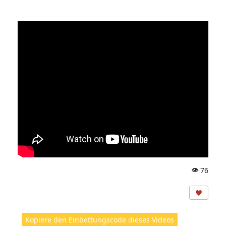
76
A
ns
ic
ht
Kopiere den Einbettungscode dieses Videos
e