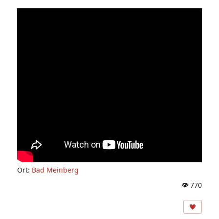
Ort:
Bad Meinberg
770
A
ns
ic