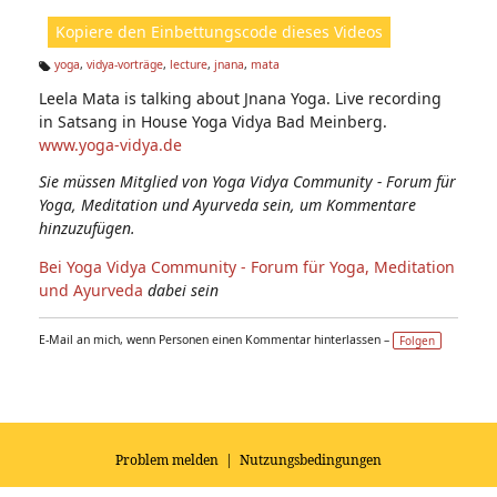
ht
Kopiere den Einbettungscode dieses Videos
e
n:
yoga
,
vidya-vorträge
,
lecture
,
jnana
,
mata
Ta
Leela Mata is talking about Jnana Yoga. Live recording
g
s:
in Satsang in House Yoga Vidya Bad Meinberg.
www.yoga-vidya.de
Sie müssen Mitglied von Yoga Vidya Community - Forum für
Yoga, Meditation und Ayurveda sein, um Kommentare
hinzuzufügen.
Bei Yoga Vidya Community - Forum für Yoga, Meditation
und Ayurveda
dabei sein
E-Mail an mich, wenn Personen einen Kommentar hinterlassen –
Folgen
Problem melden
|
Nutzungsbedingungen
© 2026
Impressum
|
Datenschutz
|
AGB's
| Yoga Vidya Community -